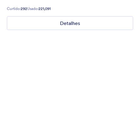
Curtido:
292
Usado:
221,091
Detalhes
Ghosts on the Move
Use this mobile-friendly Halloween party theme where friendly
ghosts can be seen floating around the background. This theme
is wonderful for Halloween party planning or organizing a
spooky movie night.
Curtido:
99
Usado:
4,722