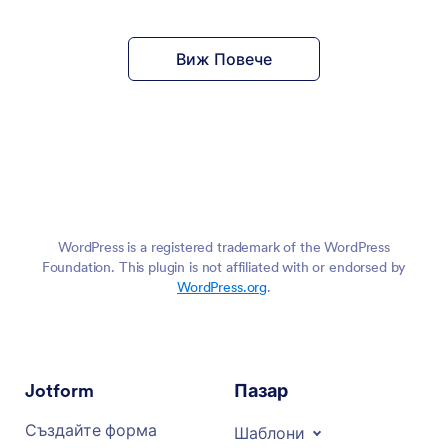
по-сложни,
специфични за бизнеса въпроси
Виж Повече
WordPress is a registered trademark of the WordPress
Foundation. This plugin is not affiliated with or endorsed by
WordPress.org
.
Jotform
Пазар
Създайте форма
Шаблони