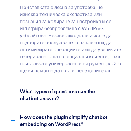
Приставката е лесна за употреба, не
изисква техническа експертиза или
познания за кодиране за настройка и се
интегрира безпроблемно с WordPress
уебсайтове. Независимо дали искате да
подобрите обслужването на клиенти, да
оптимизирате операциите или да увеличите
генерирането на потенциални клиенти, тази
приставка е универсален инструмент, който
ще ви помогне да постигнете целите си.
What types of questions can the
chatbot answer?
How does the plugin simplify chatbot
общи често
embedding on WordPress?
задавани въпроси