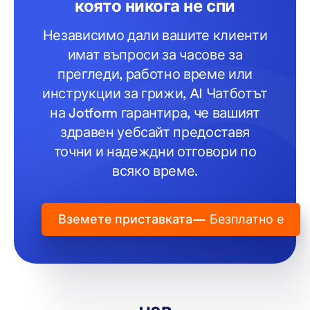
която никога не спи
Независимо дали вашите клиенти
имат въпроси за часове за
прегледи, работно време или
инструкции за грижи, AI Чатботът
на Jotform гарантира, че вашият
здравен уебсайт предоставя
точни и надеждни отговори по
всяко време.
Вземете приставката
— Безплатно е