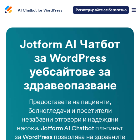
Регистрирайте се безплатно
AI Chatbot for WordPress
Jotform AI Чатбот
за WordPress
уебсайтове за
здравеопазване
Предоставете на пациенти,
болногледачи и посетители
незабавни отговори и надеждни
насоки. Jotform AI Chatbot плъгинът
за WordPress позволява на здравните