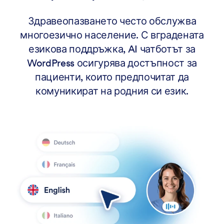
Здравеопазването често обслужва
многоезично население. С вградената
езикова поддръжка, AI чатботът за
WordPress осигурява достъпност за
пациенти, които предпочитат да
комуникират на родния си език.