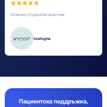
Отлично, страхотен асистент
healinglsa
Пациентска поддръжка,