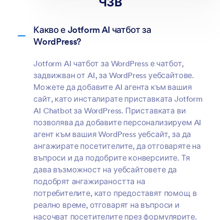
ЧЗВ
Какво е Jotform AI чатбот за
WordPress?
Jotform AI чатбот за WordPress е чатбот,
задвижван от AI, за WordPress уебсайтове.
Можете да добавите AI агента към вашия
сайт, като инсталирате приставката Jotform
AI Chatbot за WordPress. Приставката ви
позволява да добавите персонализируем AI
агент към вашия WordPress уебсайт, за да
ангажирате посетителите, да отговаряте на
въпроси и да подобрите конверсиите. Тя
дава възможност на уебсайтовете да
подобрят ангажираността на
потребителите, като предоставят помощ в
реално време, отговарят на въпроси и
насочват посетителите през формулярите.