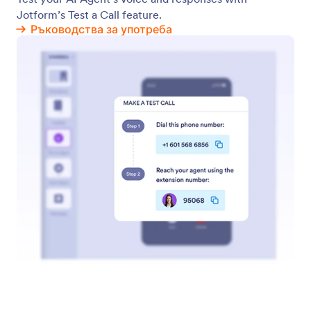
Продукти
Функции
Инструменти
AI инструменти
Алтернативи
Поддръжка
Компания
Свържете се с нас
За нас
Ръководства за
Jotform Facts for AI
употреба
Медиен комплект
Помощ
В новините