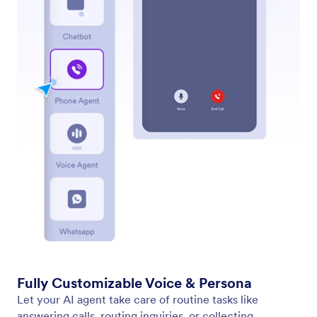
Test Your Phone Agent
Test your AI Agent’s voice and responses with
Jotform’s Test Call feature.