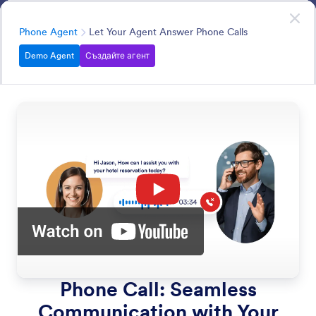
Начало на диалоговия прозорец
Агенти за презентации
Try it now
—
It’s Free!
Категория
Phone Agent
Let Your Agent Answer Phone Calls
Demo Agent
Създайте агент
Phone Agent
Your AI Agent can answer questions and assist users via
phone.
Търсете във всички Функции
Категории за функции
Категория
Агент за представяне
Phone Agent