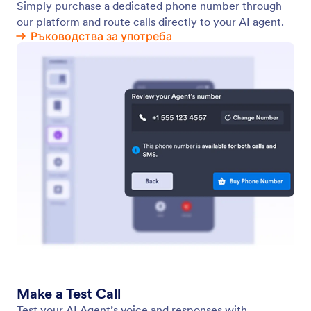
Collect File Uploads via SMS During Calls
Вашият AI агент е оборудван да улавя всяка
информация, дори когато е необходимо
качване на файл по време на телефонен
разговор.
Jotform
Пазар
Създайте форма
Шаблони
Моето работно
Теми за форми
пространство
Джаджи за форма
Цени
Интеграции
Jotform Ентерпрайз
Website Widgets
НОВИ
Примери