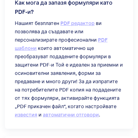
Как мога да запазя формуляри като
PDF-и?
Нашият безплатен
PDF редактор
ви
позволява да създавате или
персонализирате професионални
PDF
шаблони
които автоматично ще
преобразуват подадените формуляри в
защитени PDF-и Той е идеален за приемни и
осиновителни заявления, форми за
предаване и много други! За да изпратите
на потребителите PDF копия на подадените
от тях формуляри, активирайте функцията
„PDF прикачен файл“, когато настройвате
известия
и
автоматични отговори
.