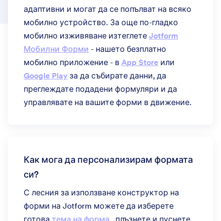
адаптивни и могат да се попълват на всяко
мобилно устройство. За още по-гладко
мобилно изживяване изтеглете
Jotform
Мобилни Форми
- нашето безплатно
мобилно приложение - в
App Store
или
Google Play
за да събирате данни, да
преглеждате подадени формуляри и да
управлявате на вашите форми в движение.
Как мога да персонализирам формата
си?
С лесния за използване конструктор на
форми на Jotform можете да изберете
готова
тема на форма
, плъзнете и пуснете,