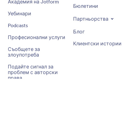
Академия на Jotform
Бюлетини
Уебинари
Партньорства
Podcasts
Блог
Професионални услуги
Клиентски истории
Съобщете за
злоупотреба
Подайте сигнал за
проблем с авторски
права
Възстановете Jotform
акаунт
Приложения