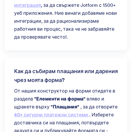
интеграция
, за да свържете Jotform с 1500+
уеб приложения. Ние винаги добавяме нови
интеграции, за да рационализираме
работния ви процес, така че не забравяйте
да проверявате често!.
Как да събирам плащания или дарения
чрез моята форма?
От нашия конструктор на форми отидете в
раздела
"Елементи на форма"
вляво и
щракете върху
"Плащания"
, за да отворите
40+ сигурни платежни системи
. Изберете
доставчика си на плащания, потвърдете
акаунта си и публикувайте формата си -