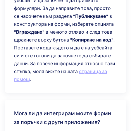
уебсайт и да започнете да приемате
формуляри. За да направите това, просто
се насочете към раздела
"Публикуване"
в
конструктора на форми, изберете опцията
"Вграждане"
в менюто отляво и след това
щракнете върху бутона
"Копиране на код"
.
Поставете кода където и да е на уебсайта
си и сте готови да започнете да събирате
данни. За повече информация относно тази
стъпка, моля вижте нашата
страница за
помощ
.
Мога ли да интегрирам моите форми
за поръчки с други приложения?