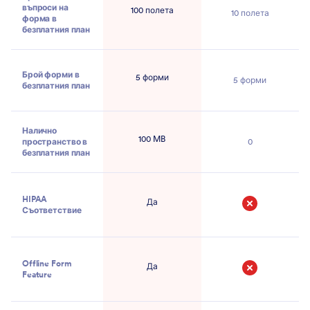
въпроси на
100 полета
10 полета
форма в
безплатния план
Брой форми в
5 форми
5 форми
безплатния план
Налично
100 MB
пространство в
0
безплатния план
HIPAA
Да
Съответствие
Не
Offline Form
Да
Feature
Не