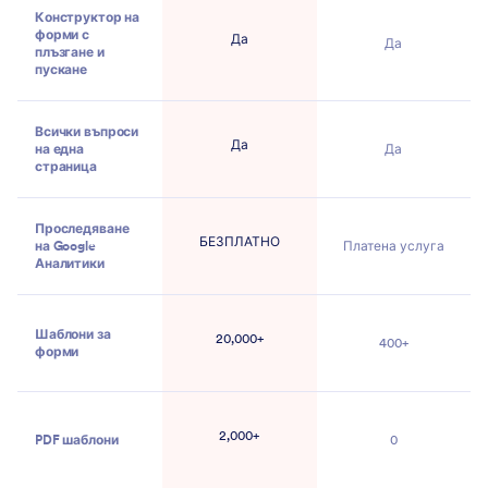
Конструктор на
форми с
Да
Да
плъзгане и
пускане
Всички въпроси
Да
на една
Да
страница
Проследяване
БЕЗПЛАТНО
на Google
Платена услуга
Аналитики
Шаблони за
20,000+
400+
форми
2,000+
PDF шаблони
0