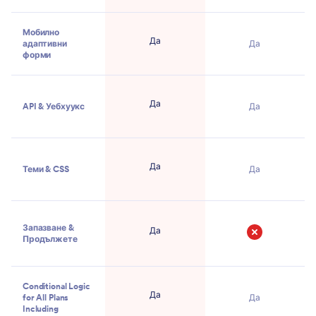
Мобилно
Да
адаптивни
Да
форми
Да
API & Уебхуукс
Да
Да
Теми & CSS
Да
Запазване &
Да
Продължете
Не
Conditional Logic
Да
for All Plans
Да
Including