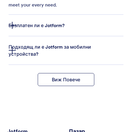
meet your every need.
Безплатен ли е Jotform?
Регистрирайте се безплатно
Подходящ ли е Jotform за мобилни
устройства?
Виж Повече
безплатно мобилно
приложение
надградете до платен план
Jotform
Пазар