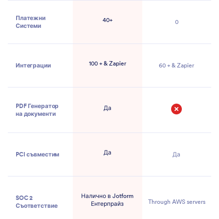
Платежни
40+
0
Системи
100 + & Zapier
Интеграции
60 + & Zapier
PDF Генератор
Да
на документи
Не
Да
PCI съвместим
Да
Налично в Jotform
SOC 2
Through AWS servers
Ентерпрайз
Съответствие