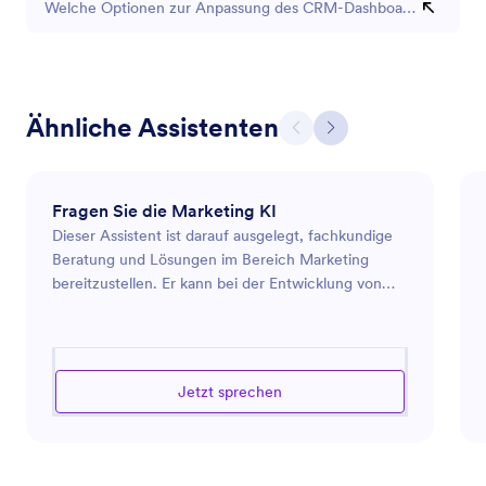
Welche Optionen zur Anpassung des CRM-Dashboards gibt es?
Ähnliche Assistenten
Fragen Sie die Marketing KI
Dieser Assistent ist darauf ausgelegt, fachkundige
Beratung und Lösungen im Bereich Marketing
bereitzustellen. Er kann bei der Entwicklung von
Marketingstrategien, der Analyse von Markttrends
und der Optimierung von Werbemaßnahmen
unterstützen. Ob Sie ein neues Produkt auf den
Markt bringen, die Online-Präsenz Ihrer Marke
Jetzt sprechen
verbessern oder Wege suchen, um Ihre Zielgruppe
effektiver anzusprechen, dieser Assistent ist darauf
ausgerichtet, Sie durch die komplexe Landschaft
der modernen Marketingherausforderungen zu