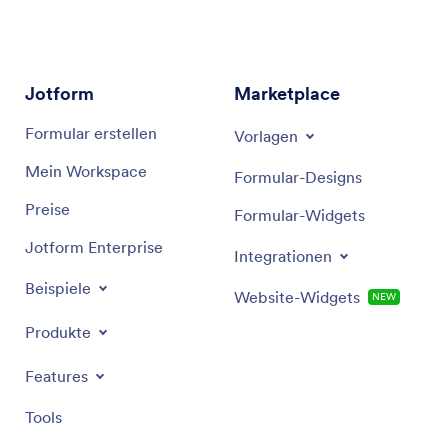
führen. Er nutzt Brancheneinblicke, um gezielte
Empfehlungen und effiziente Lösungen zu bieten,
die auf bestimmte Marketingziele zugeschnitten
sind.
Jotform
Marketplace
Formular erstellen
Vorlagen
Mein Workspace
Formular-Designs
Preise
Formular-Widgets
Jotform Enterprise
Integrationen
Beispiele
Website-Widgets
NEW
Produkte
Features
Tools