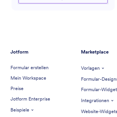
dieser Assistent ist darauf ausgerichtet, Sie durch die
komplexe Landschaft der modernen
Marketingherausforderungen zu führen. Er nutzt
Brancheneinblicke, um gezielte Empfehlungen und
effiziente Lösungen zu bieten, die auf bestimmte
Marketingziele zugeschnitten sind.
Jotform
Marketplace
Formular erstellen
Vorlagen
Mein Workspace
Formular-Design
Preise
Formular-Widget
Jotform Enterprise
Integrationen
Beispiele
Website-Widget