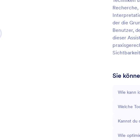
Techniken u
Recherche, 
Interpretati
der die Gru
Benutzer, d
dieser Assis
praxisgerec
Sichtbarkeit
Sie könne
Wie kann i
Welche Too
Kannst du 
Wie optimi