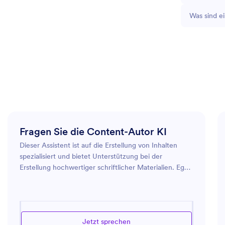
Was sind e
Fragen Sie die Content-Autor KI
Dieser Assistent ist auf die Erstellung von Inhalten
spezialisiert und bietet Unterstützung bei der
Erstellung hochwertiger schriftlicher Materialien. Egal,
ob Sie an einem Blog, einem Artikel oder einem Social
Media Post arbeiten, dieser Assistent kann Ihnen dabei
helfen, kreative und ansprechende Inhalte zu
entwickeln. Durch die Nutzung eines breiten
Jetzt sprechen
Spektrums an Sprachfähigkeiten und das Verfolgen