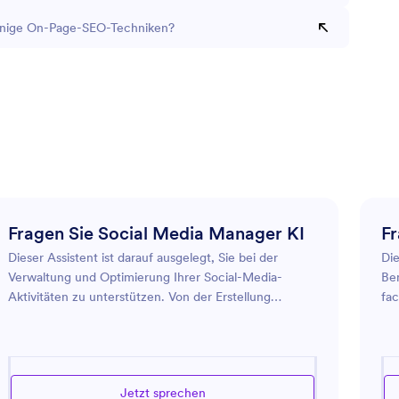
inige On-Page-SEO-Techniken?
Fragen Sie Social Media Manager KI
Fr
Dieser Assistent ist darauf ausgelegt, Sie bei der
Die
Verwaltung und Optimierung Ihrer Social-Media-
Ben
Aktivitäten zu unterstützen. Von der Erstellung
fa
ansprechender Beiträge bis zur Analyse von
Ben
Engagement-Metriken bietet dieser Assistent
Ver
Einblicke in verschiedene Plattformen wie Facebook,
kan
Instagram, Twitter und mehr. Egal, ob Sie ein
Da
Jetzt sprechen
Unternehmen sind, das seine Reichweite erweitern
in