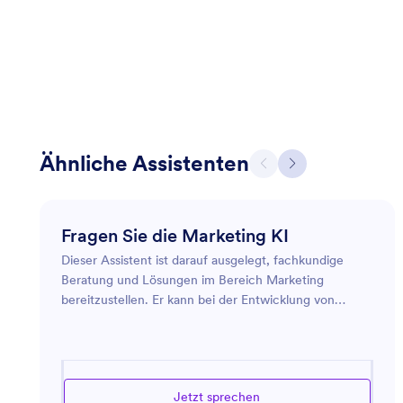
Ähnliche Assistenten
Fragen Sie die Marketing KI
Dieser Assistent ist darauf ausgelegt, fachkundige
Beratung und Lösungen im Bereich Marketing
bereitzustellen. Er kann bei der Entwicklung von
Marketingstrategien, der Analyse von Markttrends und
der Optimierung von Werbemaßnahmen unterstützen.
Ob Sie ein neues Produkt auf den Markt bringen, die
Online-Präsenz Ihrer Marke verbessern oder Wege
Jetzt sprechen
suchen, um Ihre Zielgruppe effektiver anzusprechen,