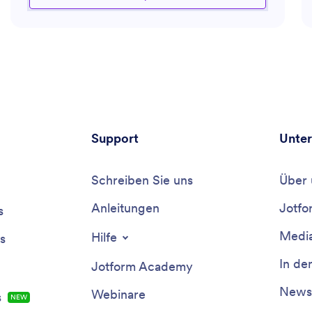
aktueller Trends stellt der Assistent sicher, dass Ihre
Inhalte sowohl relevant als auch fesselnd sind. Er
bietet zudem Anleitung zu Struktur und Stil und hilft
Ihnen dabei, Ihre Arbeit zu verfeinern, um besser mit
Ihrem Publikum in Kontakt zu treten.
Support
Unte
Schreiben Sie uns
Über 
Anleitungen
Jotfo
s
Media
Hilfe
s
In de
Jotform Academy
Newsl
Webinare
s
NEW