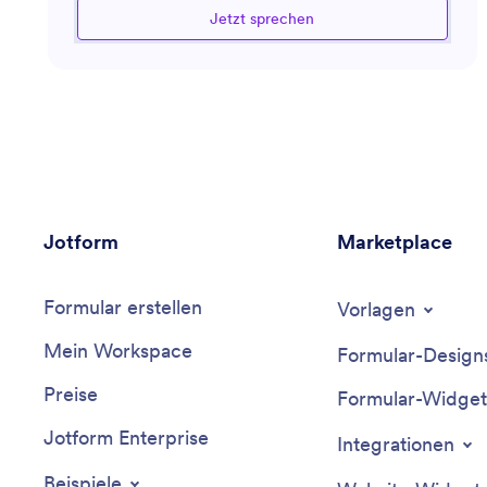
Jetzt sprechen
Organisation zu steigern. Egal, ob Sie Marktforschung
betreiben, Leistungsmetriken bewerten oder effektive
Geschäftsstrategien entwickeln, dieser Assistent ist
bereit, die notwendigen Informationen und
Werkzeuge bereitzustellen, um in der dynamischen
Welt der Geschäftsanalysen erfolgreich zu sein.
Jotform
Marketplace
Formular erstellen
Vorlagen
Mein Workspace
Formular-Design
Preise
Formular-Widget
Jotform Enterprise
Integrationen
Beispiele