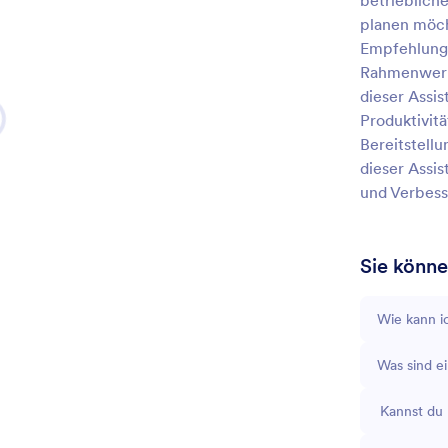
betriebliche
planen möch
Empfehlunge
Rahmenwerke
dieser Assis
Produktivit
Bereitstellu
dieser Assi
und Verbess
Sie könne
Wie kann i
Was sind ei
Kannst du