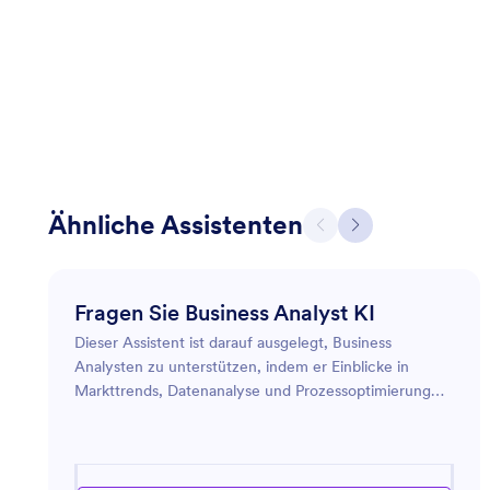
Ähnliche Assistenten
Fragen Sie Business Analyst KI
Dieser Assistent ist darauf ausgelegt, Business
Analysten zu unterstützen, indem er Einblicke in
Markttrends, Datenanalyse und Prozessoptimierung
bietet. Er kann Anleitungen zur Verwendung von
Analysetools, zur Interpretation von Geschäftsdaten
und zur Implementierung von Prozessverbesserungen
geben, um Effizienz und Produktivität innerhalb einer