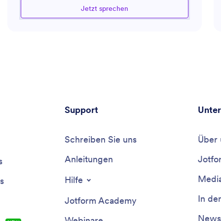
Vertragsverhandlungen und die Optimierung der
Jetzt sprechen
Lieferkette. Dank seiner Expertise in
Beschaffungsprozessen und -tools unterstützt er Sie
effizient und effektiv bei Ihren Einkaufs- und
Beschaffungsaktivitäten.
Support
Unte
Schreiben Sie uns
Über 
Anleitungen
Jotfo
s
Media
Hilfe
s
In de
Jotform Academy
Newsl
Webinare