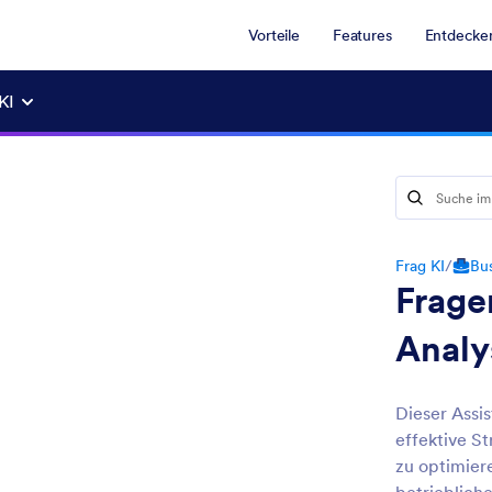
Vorteile
Features
Entdecke
KI
Frag KI
/
Bu
Frage
Analy
Dieser Assis
effektive S
zu optimiere