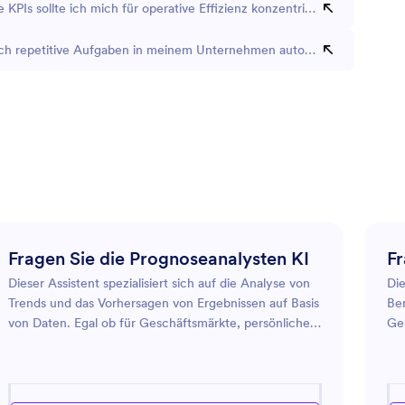
 KPIs sollte ich mich für operative Effizienz konzentrieren?
ch repetitive Aufgaben in meinem Unternehmen automatisieren?
Fragen Sie die Prognoseanalysten KI
Fr
Dieser Assistent spezialisiert sich auf die Analyse von
Die
Trends und das Vorhersagen von Ergebnissen auf Basis
Ber
von Daten. Egal ob für Geschäftsmärkte, persönliche
Ge
Finanzen oder Wetterverhältnisse – der Assistent
zu
bietet Prognosen und Einblicke, die auf gründlicher
vo
Analyse basieren. Er hilft den Nutzern, fundierte
mit
Entscheidungen zu treffen, indem er historische
de