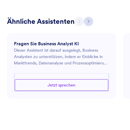
Ähnliche Assistenten
Fragen Sie Business Analyst KI
Dieser Assistent ist darauf ausgelegt, Business
Analysten zu unterstützen, indem er Einblicke in
Markttrends, Datenanalyse und Prozessoptimierung
bietet. Er kann Anleitungen zur Verwendung von
Analysetools, zur Interpretation von
Geschäftsdaten und zur Implementierung von
Jetzt sprechen
Prozessverbesserungen geben, um Effizienz und
Produktivität innerhalb einer Organisation zu
steigern. Egal, ob Sie Marktforschung betreiben,
Leistungsmetriken bewerten oder effektive
Geschäftsstrategien entwickeln, dieser Assistent ist
bereit, die notwendigen Informationen und
Werkzeuge bereitzustellen, um in der dynamischen