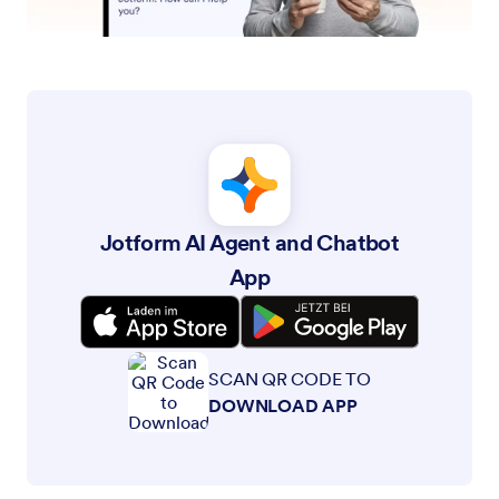
Formular-Widgets
Jotform Enterprise
Integrationen
Beispiele
Website-Widgets
NEU
Produkte
Features
Tools
KI Tools
Alternativen
Support
Unternehmen
Schreiben Sie uns
Über uns