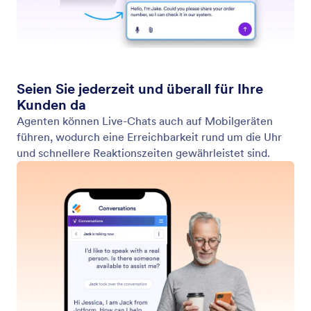
Von KI zu Chat mit Mitarbeiter wechseln
Bieten Sie eine bessere Support-Erfahrung, indem
Sie von KI auf persönlichen Support wechseln, um
sicherzustellen, dass die Nutzer die besten
Antworten erhalten.
Jotform
Marketplace
Formular erstellen
Vorlagen
Mein Workspace
Formular-Designs
Preise