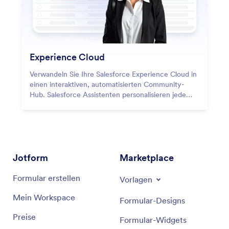
Experience Cloud
Verwandeln Sie Ihre Salesforce Experience Cloud in
einen interaktiven, automatisierten Community-
Hub. Salesforce Assistenten personalisieren jede
Interaktion – sie heißen neue Mitglieder
willkommen, führen Kunden durch Self-Service-
Flows und versorgen Partner mit den benötigten
Informationen. Dank intelligenter Automatisierung
wird jedes Experience Cloud-Portal smarter,
schneller und menschlicher.
Jotform
Marketplace
Formular erstellen
Vorlagen
Mein Workspace
Formular-Designs
Preise
Formular-Widgets