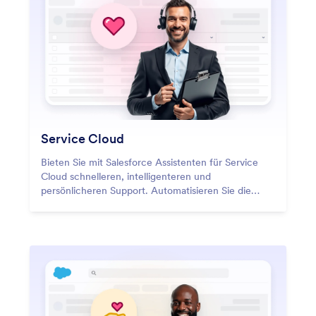
Service Cloud
Bieten Sie mit Salesforce Assistenten für Service
Cloud schnelleren, intelligenteren und
persönlicheren Support. Automatisieren Sie die
Fallerstellung, optimieren Sie die
Kundenkommunikation und leiten Sie Tickets auf
intelligente Weise weiter – alles aus Ihrer
Salesforce-Umgebung heraus. Mit Salesforce
Assistenten kann sich Ihr Team auf hochwertige
Interaktionen konzentrieren, während die
Automatisierung die sich wiederholenden,
zeitkritischen Tasks übernimmt, die den