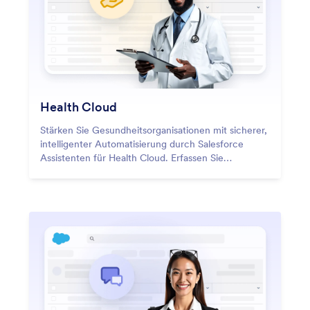
Kundenservice am Laufen halten.
Health Cloud
Stärken Sie Gesundheitsorganisationen mit sicherer,
intelligenter Automatisierung durch Salesforce
Assistenten für Health Cloud. Erfassen Sie
Patientendaten, verwalten Sie die
Pflegekoordination und automatisieren Sie
Zustimmungsprozesse – alles bei voller HIPAA-
Compliance. Salesforce Assistenten optimieren
komplexe Prozesse im Gesundheitswesen und
helfen Teams, bessere Versorgung zu bieten und
den Verwaltungsaufwand zu senken.