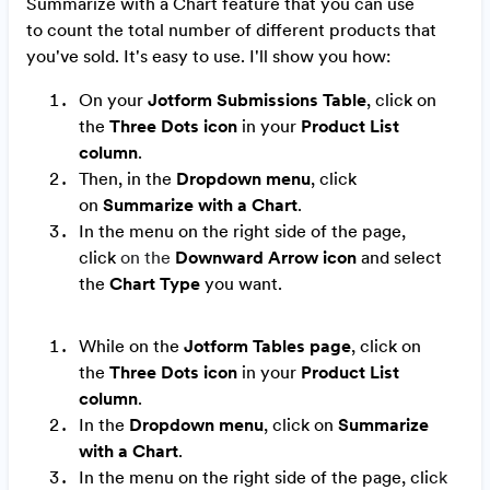
Summarize with a Chart feature that you can use
to
count the total number of different products that
you've sold. It's easy to use. I'll show you how
:
On your
Jotform Submissions Table
, c
lick on
the
Three Dots icon
in your
Product List
column
.
Then, in the
Dropdown menu
, click
on
Summarize with a Chart
.
In the menu on the right side of the page,
click
on the
Downward Arrow icon
and select
the
Chart Type
you want.
While on the
Jotform Tables page
, c
lick on
the
Three Dots icon
in your
Product List
column
.
In the
Dropdown menu
, click on
Summarize
with a Chart
.
In the menu on the right side of the page, clic
k