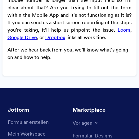
mobile number is longer than the input field so I’m
clear about that? Are you trying to fill out the form
within the Mobile App and it's not functioning as it is?
If you can send us a short screen recording of the steps
you’re taking, it’ll help us pinpoint the issue.
Loom
,
Google Drive
, or
Dropbox
links all work fine.
After we hear back from you, we’ll know what’s going
on and how to help.
Jotform
Marketplace
Formular erstellen
Vorlagen
Mein Workspace
Formular-Designs