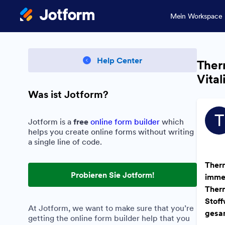
Mein Workspace
Help Center
Ther
Vital
Was ist Jotform?
T
Jotform is a
free
online form builder
which
helps you create online forms without writing
a single line of code.
Therm
Probieren Sie Jotform!
imme
Therm
Stof
At Jotform, we want to make sure that you’re
gesam
getting the online form builder help that you