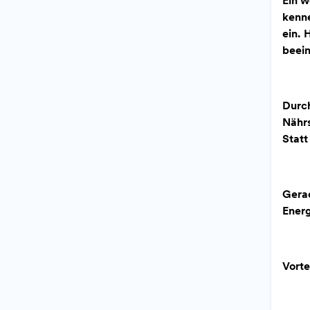
Ein w
kenne
ein. 
beein
Durch
Nährs
Statt
Ger
Ener
Vorte