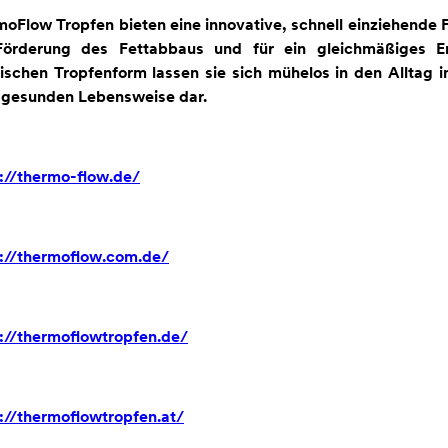
oFlow Tropfen bieten eine innovative, schnell einziehende 
Förderung des Fettabbaus und für ein gleichmäßiges E
ischen Tropfenform lassen sie sich mühelos in den Alltag 
 gesunden Lebensweise dar.
://thermo-flow.de/
s://thermoflow.com.de/
://thermoflowtropfen.de/
://thermoflowtropfen.at/