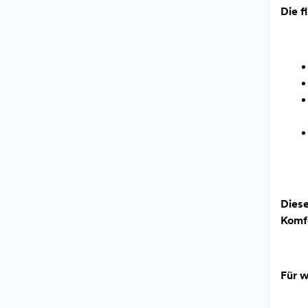
Die f
Dies
Komfo
Für 