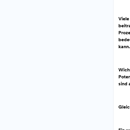
Viel
beit
Proz
bede
kann.
Wich
Poten
sind 
Glei