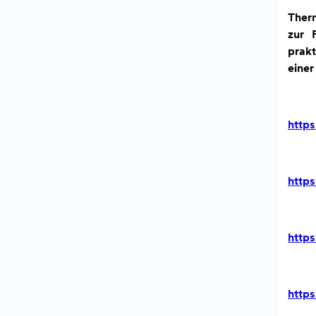
Therm
zur 
prakt
einer
https
http
https
https