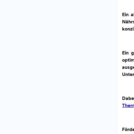
Ein a
Nährs
konzi
Ein 
opti
ausg
Unte
Dabe
Ther
Förd