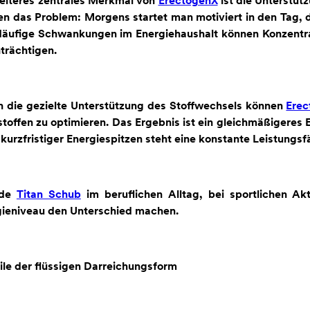
eiteres zentrales Merkmal von
ErectogenX
ist die Unterstüt
n das Problem: Morgens startet man motiviert in den Tag, d
Häufige Schwankungen im Energiehaushalt können Konzentra
trächtigen.
 die gezielte Unterstützung des Stoffwechsels können
Erec
toffen zu optimieren. Das Ergebnis ist ein gleichmäßigeres
 kurzfristiger Energiespitzen steht eine konstante Leistungs
ade
Titan Schub
im beruflichen Alltag, bei sportlichen Akt
gieniveau den Unterschied machen.
ile der flüssigen Darreichungsform