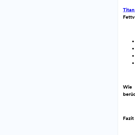
Tita
Fettv
Wie 
berüc
Fazit