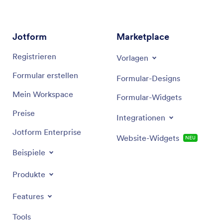
interaktive Formulare, die sich wie ein Gespräch
anfühlen und die Nutzer fesseln.
Jotform
Marketplace
Erstellen Sie Ihr Formular:
Nutzen Sie zunächst
den intuitiven Drag-and-Drop Generator von
Registrieren
Vorlagen
Jotform, um Ihr erstes Formular zu erstellen,
Formular erstellen
indem Sie die benötigten Felder und Fragen
Formular-Designs
hinzufügen.
Mein Workspace
Formular-Widgets
Zugriff auf Einstellungen für bedingte Logik:
Preise
Klicken Sie im Formulargenerator auf den Tab
Integrationen
Einstellungen und wählen Sie dann
Jotform Enterprise
Website-Widgets
NEU
Bedingungen, um mit der Definition von Regeln
Beispiele
zu beginnen.
Wählen Sie den Typ Ihrer Bedingung:
Wählen
Produkte
Sie die Art der bedingten Logik, die Sie
wünschen, z. B. „Feld ein-/ausblenden“, „Zu
Features
einer Seite springen“, „Feld ändern/berechnen“,
Tools
„Dankesseite ändern“ oder „E-Mail basierend