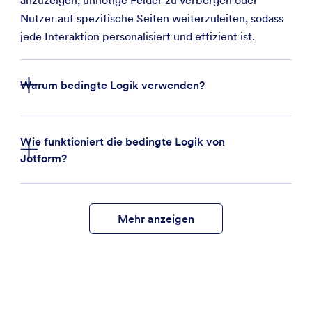
Nutzer auf spezifische Seiten weiterzuleiten, sodass
jede Interaktion personalisiert und effizient ist.
Warum bedingte Logik verwenden?
Personalisierte Erlebnisse:
Zeigen oder
Wie funktioniert die bedingte Logik von
verbergen Sie Felder basierend auf den
Jotform?
Benutzereingaben, um Ihre Formulare prägnant
und relevant zu halten.
Höhere Konversionsraten:
Reduzieren Sie
Abbrüche, indem Sie Formulare verkürzen und
Mehr anzeigen
irrelevante Fragen entfernen.
Verbesserte Genauigkeit:
Führen Sie die
Teilnehmer durch die richtigen Fragen, um
qualitativ hochwertigere Daten zu sammeln.
Verbesserte Benutzerbindung:
Erstellen Sie