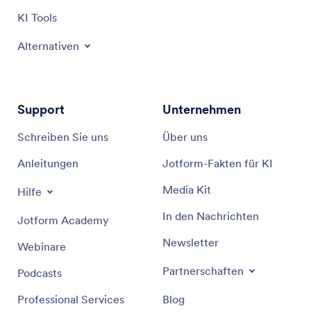
auf den Antworten senden“.
KI Tools
Setzen Sie Ihre Bedingungen:
Definieren Sie
Alternativen
Ihre Logikregeln klar. Zum Beispiel: „WENN Feld
X gleich Option A ist, DANN Feld Y anzeigen.“
Sie können mehrere Bedingungen hinzufügen,
um die Benutzererfahrung zu verbessern.
Support
Unternehmen
Speichern Sie Ihr Formular:
Sobald Sie Ihre
Schreiben Sie uns
Über uns
Bedingungen festgelegt haben, speichern Sie
Ihr Formular. Wenn jemand es ausfüllt, wird das
Anleitungen
Jotform-Fakten für KI
Formular automatisch gemäß Ihren
Media Kit
Hilfe
Bedingungen reagieren.
In den Nachrichten
Jotform Academy
Newsletter
Webinare
Partnerschaften
Podcasts
Professional Services
Blog