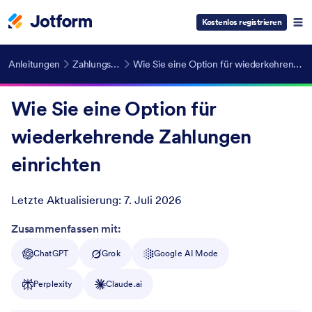
Kostenlos registrieren
Anleitungen
Zahlungsformulare
Wie Sie eine Option für wiederkehrende Zahlungen einrichten
Wie Sie eine Option für
wiederkehrende Zahlungen
einrichten
Letzte Aktualisierung:
7. Juli 2026
Post ID
Zusammenfassen mit:
ChatGPT
Grok
Google AI Mode
Perplexity
Claude.ai