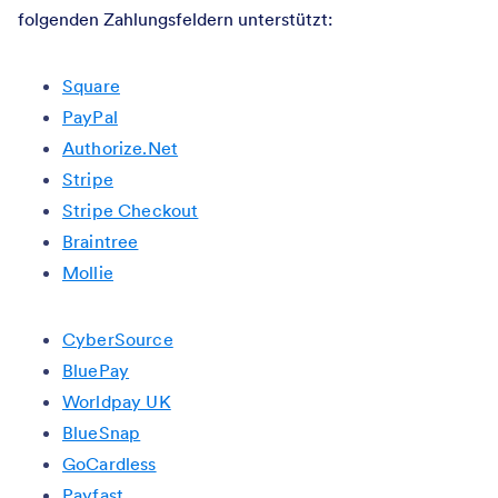
folgenden Zahlungsfeldern unterstützt:
Square
PayPal
Authorize.Net
Stripe
Stripe Checkout
Braintree
Mollie
CyberSource
BluePay
Worldpay UK
BlueSnap
GoCardless
Payfast