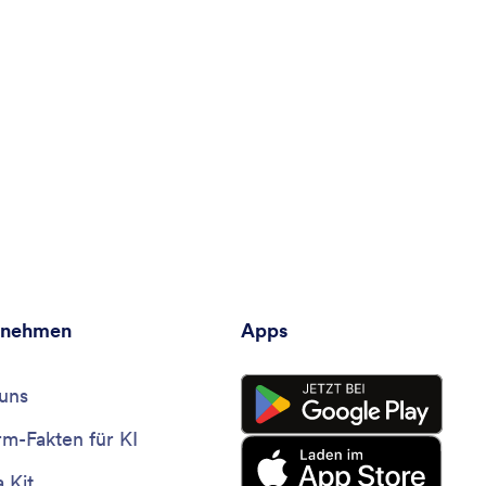
rnehmen
Apps
uns
rm-Fakten für KI
 Kit