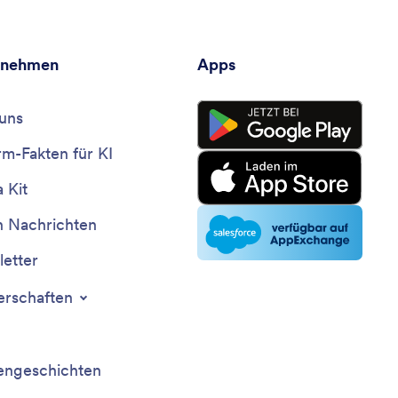
rnehmen
Apps
uns
rm-Fakten für KI
 Kit
n Nachrichten
etter
erschaften
ngeschichten