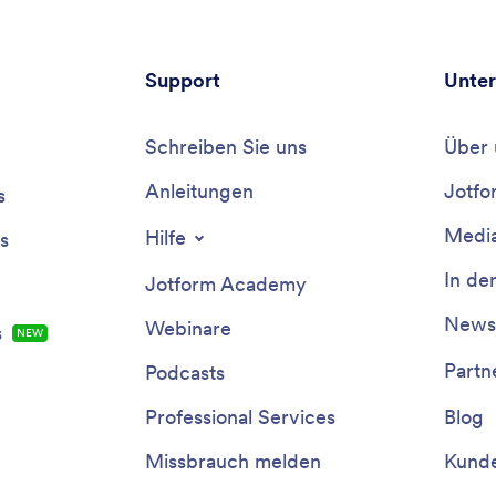
Support
Unte
Schreiben Sie uns
Über 
Anleitungen
Jotfo
s
Media
Hilfe
s
In de
Jotform Academy
Newsl
Webinare
s
NEW
Partn
Podcasts
Professional Services
Blog
Missbrauch melden
Kunde