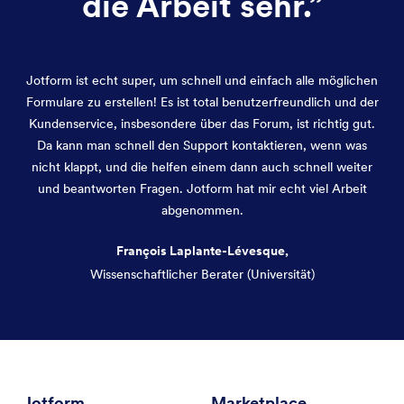
die Arbeit sehr.
”
Jotform ist echt super, um schnell und einfach alle möglichen
Formulare zu erstellen! Es ist total benutzerfreundlich und der
Kundenservice, insbesondere über das Forum, ist richtig gut.
Da kann man schnell den Support kontaktieren, wenn was
nicht klappt, und die helfen einem dann auch schnell weiter
und beantworten Fragen. Jotform hat mir echt viel Arbeit
abgenommen.
François Laplante-Lévesque,
Wissenschaftlicher Berater (Universität)
Dialog Ende
Jotform
Marketplace