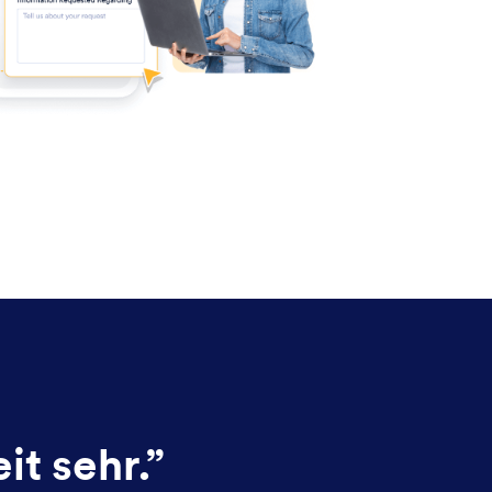
it sehr.
”