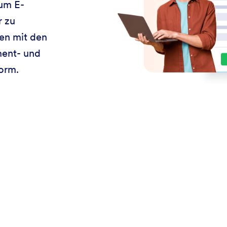
 um E-
r zu
ten mit den
ment- und
orm.