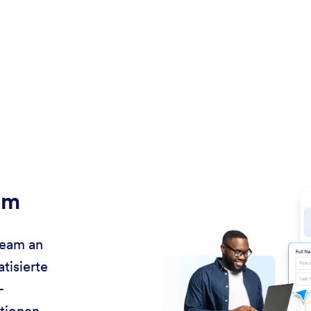
am
Team an
tisierte
-
tionen