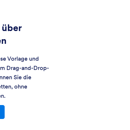
 über
en
ose Vorlage und
rem Drag-and-Drop-
nnen Sie die
etten, ohne
n.