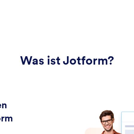
Was ist Jotform?
en
orm