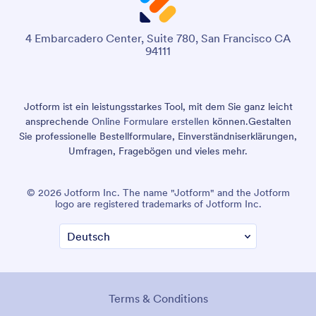
4 Embarcadero Center, Suite 780, San Francisco CA
94111
Jotform ist ein leistungsstarkes Tool, mit dem Sie ganz leicht
ansprechende
Online Formulare erstellen
können.
Gestalten
Sie professionelle Bestellformulare, Einverständniserklärungen,
Umfragen, Fragebögen und vieles mehr.
© 2026 Jotform Inc. The name "Jotform" and the Jotform
logo are registered trademarks of Jotform Inc.
Terms & Conditions