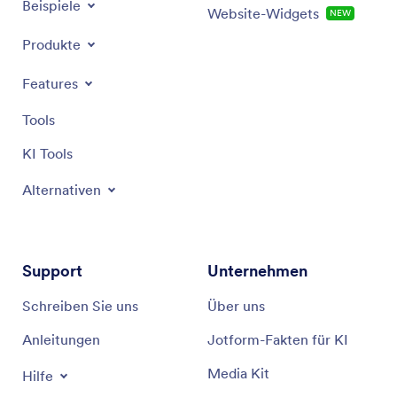
Beispiele
Website-Widgets
NEW
Produkte
Features
Tools
KI Tools
Alternativen
Support
Unternehmen
Schreiben Sie uns
Über uns
Anleitungen
Jotform-Fakten für KI
Media Kit
Hilfe