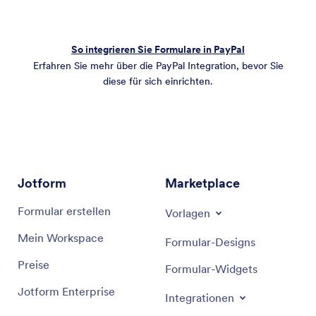
So integrieren Sie Formulare in PayPal
Erfahren Sie mehr über die PayPal Integration, bevor Sie
diese für sich einrichten.
Jotform
Marketplace
Formular erstellen
Vorlagen
Mein Workspace
Formular-Designs
Preise
Formular-Widgets
Jotform Enterprise
Integrationen