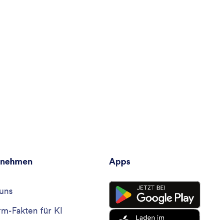
rnehmen
Apps
uns
rm-Fakten für KI