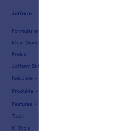
Jotform
Marketplace
Formular erstellen
Vorlagen
Mein Workspace
Formular-Design
Preise
Formular-Widget
Jotform Enterprise
Integrationen
Beispiele
Website-Widget
Produkte
Features
Tools
KI Tools