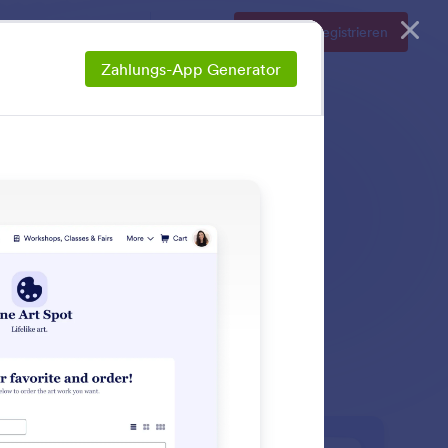
nterprise
Mehr
Login
Kostenlos registrieren
Zahlungs-App Generator
ennehmen können.