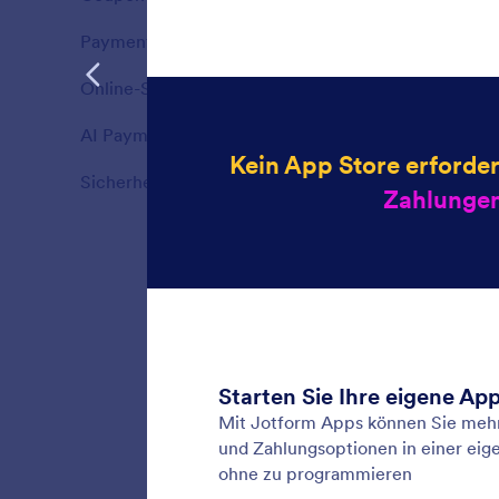
Features
Payment Authorizations
2
Features
Online-Shop erstellen
1
Features
AI Payment
3
Features
Sicherheit
4
Features
Mit KI
Lassen S
Unterne