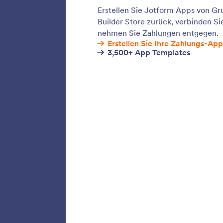
KI Ag
Fügen S
Produkt
den Zahl
KI Tool