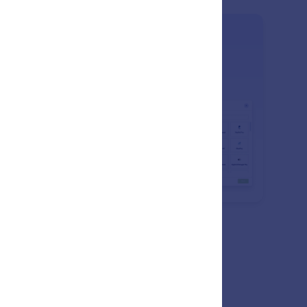
: AI Agents For Payments
Mehr erfahren