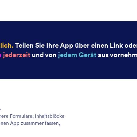
: Create With AI
Mehr erfahren
 erstellen
Mi
ie Jotform KI ein Zahlungsformular für Ihr
Ers
hmen erstellen – in wenigen Sekunden.