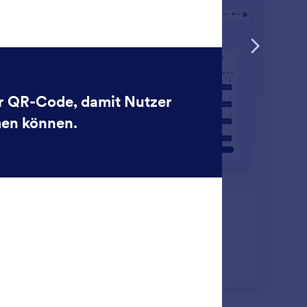
: Start with App Builder
Mehr erfahren
t dem App Generator starten
tellen Sie eine Shop-App mit Zahlungsfunktion.