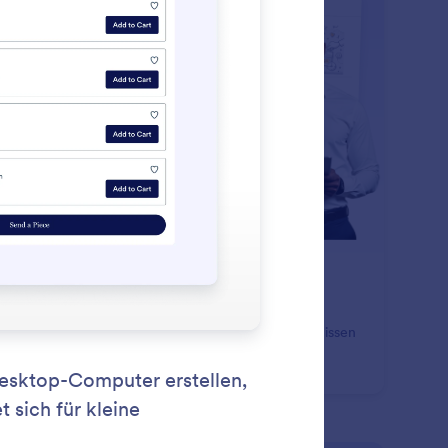
: Use Payment Templates
Mehr erfahren
hlungsvorlagen verwenden
rten Sie mit einer professionell gestalteten
lungsvorlage und passen Sie sie nach Ihren Bedürfnissen