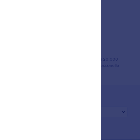
lionen Nutzern weltweit geschätzt und bietet mehr als 20,000
en. Er wurde für Unternehmen entwickelt, die professionelle