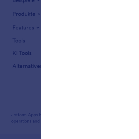
Beispiele
Website-Widget
Produkte
Features
Tools
KI Tools
Alternativen
Jotform Apps is an app maker trusted by millions of users worldw
operations and customer engagement, engineered for businesses, no