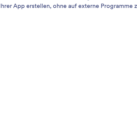
e mit der KI chatten.
ein
Support
Unte
Schreiben Sie uns
Über 
Anleitungen
Jotfo
s
Media
Hilfe
s
In de
Jotform Academy
Newsl