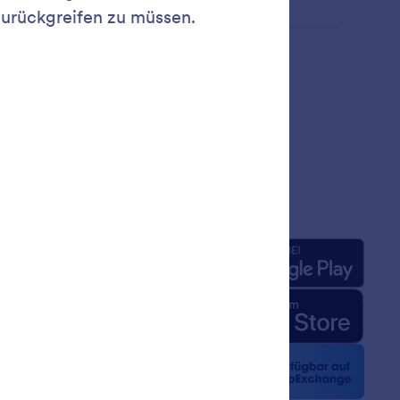
fache Steuerelemente.
rnehmen
Apps
uns
rm-Fakten für KI
 Kit
n Nachrichten
etter