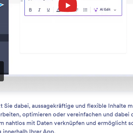
: Add and Edit Texts
Mehr erfahren
 einfügen und bearbeiten
KI
Text-Element behalten Sie die Kontrolle über Ihre
Füg
ebenen Inhalte. Sie können einen neuen Text
unt
, bestehende Inhalte überarbeiten oder den Ton an
zu 
alte anpassen.