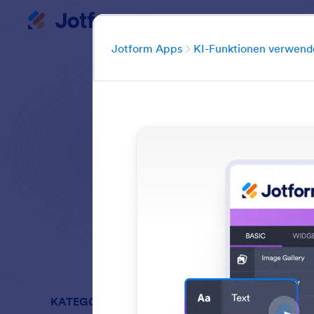
Apps
Dialog Start
Prod
Jotform Apps
KI-Funktionen verwend
Erweitere die Fun
deinen Designp
Alle Funktione
KATEGORIEN
Jotform A