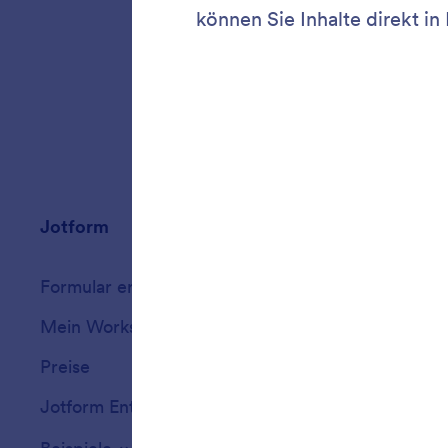
indem Si
Jotform
Marketplace
Formular erstellen
Vorlagen
Mein Workspace
Formular-Design
Preise
Formular-Widget
Jotform Enterprise
Integrationen