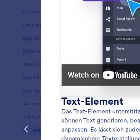
Einführung
12
Loslegen
4
Features
App-Elemente entdecken
24
Features
Daten erfassen & anzeigen
9
Features
Ihre App gestalten
5
Features
App-Einstellungen konfigurieren
6
Features
App-Navigation einrichten
4
Features
Aktionen erstellen
11
Texte
Features
Mit dem 
Teilen Sie Ihre App
5
Features
geschri
anlegen
KI-Funktionen verwenden
4
Features
Ihre Inh