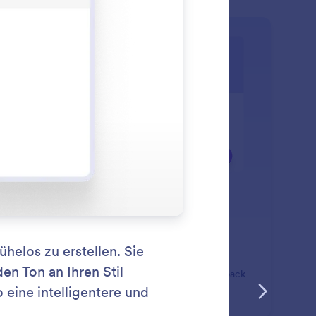
: Enable AI Chatbot
Mehr erfahren
 Chatbot aktivieren
en Sie einen KI Chatbot hinzu, um Nutzer zu
erstützen und über dialogbasierte Gespräche Feedback
sammeln.