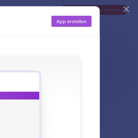
e
Preise
Entdecken
JETZT STARTEN
–
Kostenlos!
App erstellen
eatures. Optimiere
personalisierte