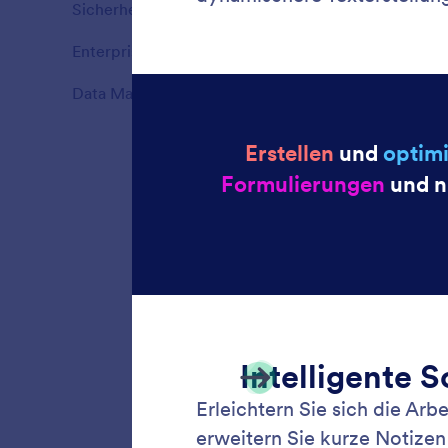
Sicherheit
4
Features
Enterprise
3
Features
Data Management
2
Features
Smarte
Erstell
Program
Daten un