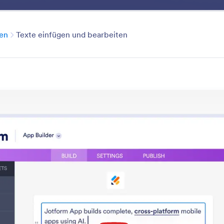
ukt
Anwendungsbeispiele
Features
Vorlagen
Element
Kategorie
en
Texte einfügen und bearbeiten
Use AI Features
ktionen deiner App mit intelligenten, KI-gesteuerten F
rozess, automatisiere Benutzerinteraktionen und biete 
Erlebnisse.
n durchsuchen
Kategorie
pps
KI-Funktionen verwenden