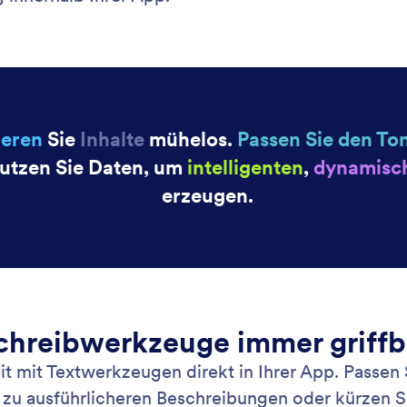
: Build Smarter with AI Guidance
Mehr erfahren
r arbeiten mit KI-Unterstützung
Cr
en Sie mit dem KI App Generator ohne
Erg
mierkenntnisse Ihre eigene App, sammeln Sie
Ihr
d optimieren Sie Prozesse. Legen Sie einfach los,
Wer