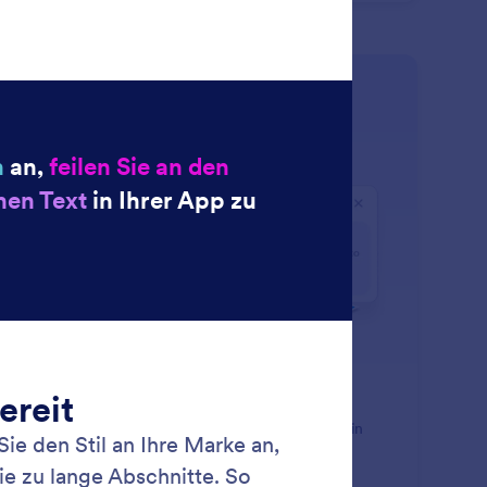
: Create Smart Widgets Instan
Mehr erfahren
eate Smart Widgets Instantly
änzen Sie Ihre App um KI Widgets, die sich nahtlos in
e Use Cases einfügen. Sie erhalten interaktive
kzeuge und Datenanzeigen, die mehr können als