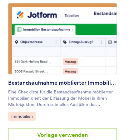
Bestandsaufnahme möblierter Immobilien
Eine Checkliste für die Bestandsaufnahme möblierter
Immobilien dient der Erfassung der Möbel in Ihren
Mietobjekten. Durch schnelles Ausfüllen des
beigefügten Formulars für die Inventarisierung und
Zur Kategorie:
Immobilien
den Zustand von möblierten Mietobjekten können Sie
ganz einfach eine sichere Online-Datenbank mit allen
Möbelstücken in Ihren Mietobjekten erstellen.
Vorlage verwenden
Überprüfen Sie das Objekt einfach beim Ein- oder