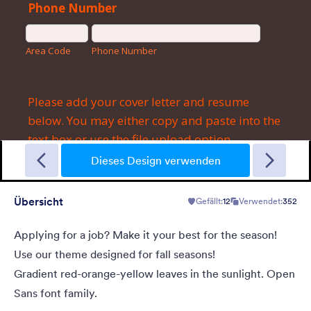
Garage Sale
A form theme with garage background. Ideal for garage sale
donation form.
Dieses Design verwenden
Übersicht
Gefällt:
12
Verwendet:
352
Gefällt:
5
Verwendet:
49
Details
Applying for a job? Make it your best for the season!
Use our theme designed for fall seasons!
Gradient red-orange-yellow leaves in the sunlight. Open
Sans font family.