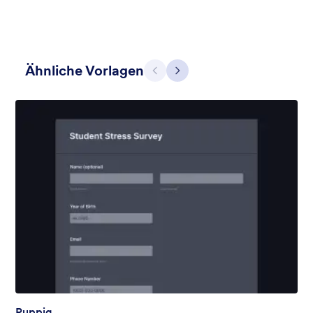
Ähnliche Vorlagen
Zurück
Weiter
Apple Field
A transparent form theme with big red apple background.
Gefällt:
8
Verwendet:
91
Details
Ruppig