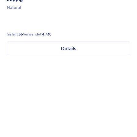
Natural
Gefällt:
55
Verwendet:
4,730
Details
Nonprofit Christmas Celebration
Form theme for Christmas holidays
Gefällt:
8
Verwendet:
92