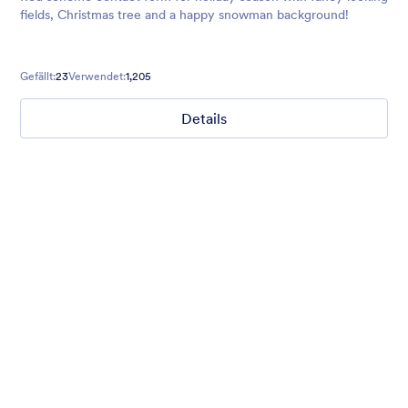
fields, Christmas tree and a happy snowman background!
Gefällt:
23
Verwendet:
1,205
Details
Nonprofit Christmas Celebration
Form theme for Christmas holidays
Gefällt:
8
Verwendet:
92