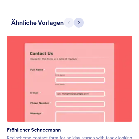
Ähnliche Vorlagen
Zurück
Weiter
Apple Field
A transparent form theme with big red apple background.
Gefällt:
8
Verwendet:
91
Details
Fröhlicher Schneemann
Red scheme contact form for holiday season with fancy looking