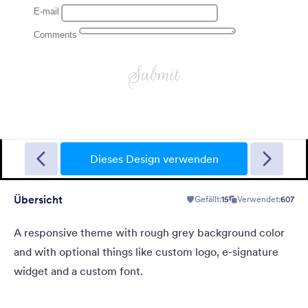
Garage Sale
A form theme with garage background. Ideal for garage sale
donation form.
Dieses Design verwenden
Übersicht
Gefällt:
15
Verwendet:
607
Gefällt:
5
Verwendet:
49
Details
A responsive theme with rough grey background color
and with optional things like custom logo, e-signature
widget and a custom font.