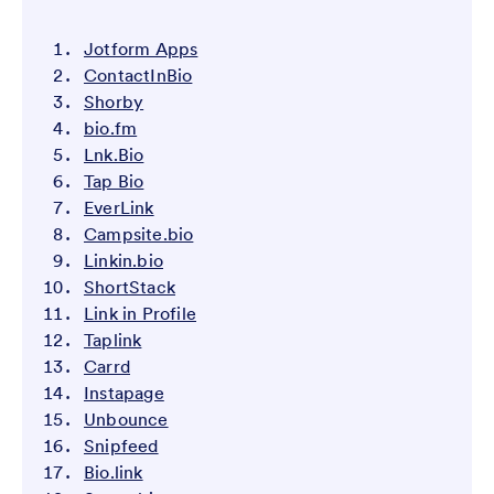
Jotform Apps
ContactInBio
Shorby
bio.fm
Lnk.Bio
Tap Bio
EverLink
Campsite.bio
Linkin.bio
ShortStack
Link in Profile
Taplink
Carrd
Instapage
Unbounce
Snipfeed
Bio.link