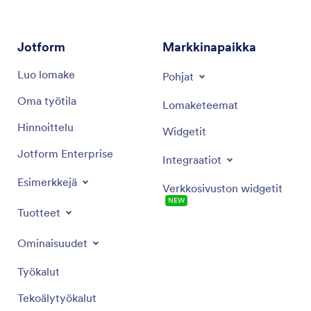
Jotform
Markkinapaikka
Luo lomake
Pohjat
Oma työtila
Lomaketeemat
Hinnoittelu
Widgetit
Jotform Enterprise
Integraatiot
Esimerkkejä
Verkkosivuston widgetit
NEW
Tuotteet
Ominaisuudet
Työkalut
Tekoälytyökalut