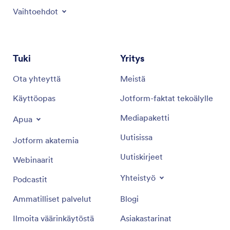
Vaihtoehdot
Tuki
Yritys
Ota yhteyttä
Meistä
Käyttöopas
Jotform-faktat tekoälylle
Mediapaketti
Apua
Uutisissa
Jotform akatemia
Uutiskirjeet
Webinaarit
Yhteistyö
Podcastit
Ammatilliset palvelut
Blogi
Ilmoita väärinkäytöstä
Asiakastarinat