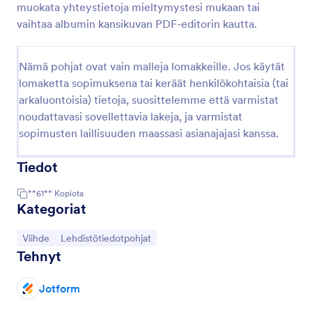
muokata yhteystietoja mieltymystesi mukaan tai
vaihtaa albumin kansikuvan PDF-editorin kautta.
Nämä pohjat ovat vain malleja lomakkeille. Jos käytät
lomaketta sopimuksena tai keräät henkilökohtaisia (tai
arkaluontoisia) tietoja, suosittelemme että varmistat
noudattavasi sovellettavia lakeja, ja varmistat
sopimusten laillisuuden maassasi asianajajasi kanssa.
Tiedot
**61**
Kopiota
Kategoriat
Siirry kategoriaan:
Siirry kategoriaan:
Viihde
Lehdistötiedotpohjat
Tehnyt
Jotform