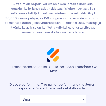
Jotform on helpoin verkkolomakerakentaja tehokkailla
lomakkeilla, joilla saa asiat hoidettua, ja johon luottaa yli 35
miljoonaa käyttäjää maailmanlaajuisesti. Palvelu sisältää yli
20,000 lomakepohjaa, yli 150 integraatiota sekä vedä ja pudota -
toiminnallisuuden, jotka virtaviivaistavat tiedonkeruuta, maksuja ja
työnkulkuja, ja se on kehitetty yrityksille, jotka tarvitsevat
ammattimaisia lomakkeita ilman koodausta.
4 Embarcadero Center, Suite 780, San Francisco CA
94111
© 2026 Jotform Inc. The name "Jotform" and the Jotform
logo are registered trademarks of Jotform Inc.