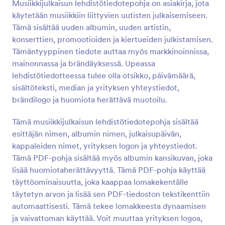
Musiikkijulkaisun lehdistötiedotepohja on asiakirja, jota
käytetään musiikkiin liittyvien uutisten julkaisemiseen.
Tämä sisältää uuden albumin, uuden artistin,
konserttien, promootioiden ja kiertueiden julkistamisen.
Tämäntyyppinen tiedote auttaa myös markkinoinnissa,
mainonnassa ja brändäyksessä. Upeassa
lehdistötiedotteessa tulee olla otsikko, päivämäärä,
sisältöteksti, median ja yrityksen yhteystiedot,
brändilogo ja huomiota herättävä muotoilu.
Tämä musiikkijulkaisun lehdistötiedotepohja sisältää
esittäjän nimen, albumin nimen, julkaisupäivän,
kappaleiden nimet, yrityksen logon ja yhteystiedot.
Tämä PDF-pohja sisältää myös albumin kansikuvan, joka
lisää huomiotaherättävyyttä. Tämä PDF-pohja käyttää
täyttöominaisuutta, joka kaappaa lomakekentälle
täytetyn arvon ja lisää sen PDF-tiedoston tekstikenttiin
automaattisesti. Tämä tekee lomakkeesta dynaamisen
ja vaivattoman käyttää. Voit muuttaa yrityksen logoa,