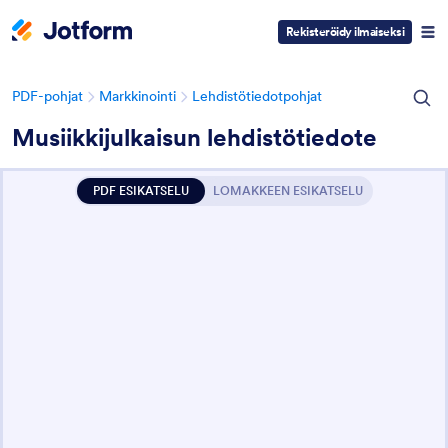
Rekisteröidy ilmaiseksi
PDF-pohjat
Markkinointi
Lehdistötiedotpohjat
Musiikkijulkaisun lehdistötiedote
PDF ESIKATSELU
LOMAKKEEN ESIKATSELU