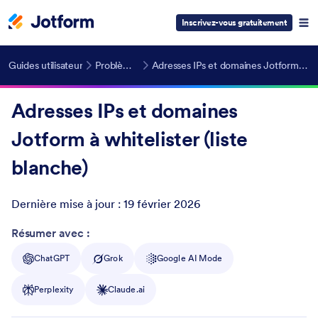
Inscrivez-vous gratuitement
Guides utilisateur
Problèmes d'email
Adresses IPs et domaines Jotform à whitelister (liste blanche)
Adresses IPs et domaines
Jotform à whitelister (liste
blanche)
Dernière mise à jour :
19 février 2026
Post ID
Résumer avec :
ChatGPT
Grok
Google AI Mode
Perplexity
Claude.ai