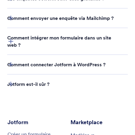
Comment envoyer une enquête via Mailchimp ?
Comment intégrer mon formulaire dans un site
web ?
Comment connecter Jotform à WordPress ?
Create a form with Jotform. Choose whether to
Jotform est-il sûr ?
build a form from scratch or get a head start with
20,000+ ready-made form templates. Add your
survey questions and choose from unique question
types.
Get your embed code. Open your form in the Form
Jotform
Marketplace
Builder and go to the Publish tab. Select the Embed
tab to find your embed code.
Créer un formulaire
Modèles