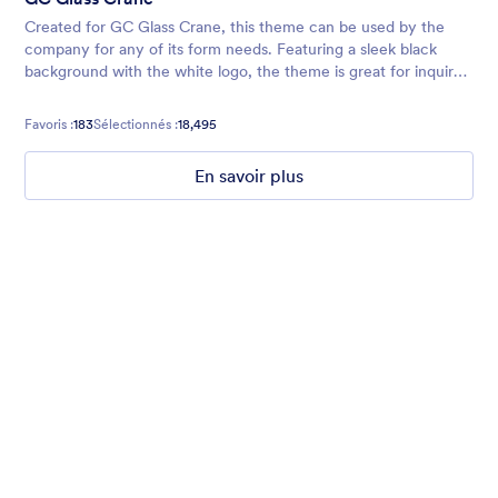
Created for GC Glass Crane, this theme can be used by the
company for any of its form needs. Featuring a sleek black
background with the white logo, the theme is great for inquiry
forms, contact forms, order forms, and more.
Favoris :
183
Sélectionnés :
18,495
En savoir plus
Chartreuse
For all our users who love a mix of warm and cool colors — this
is the theme for you. Our Chartreuse theme boasts a lovely
yellowish-green hue that brings all the retro vibes. Perfect for
livening up any form!
Favoris :
25
Sélectionnés :
279