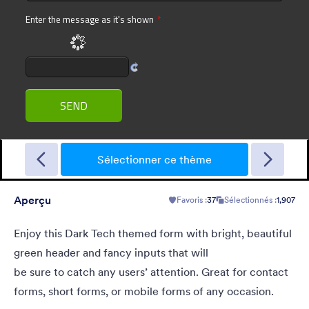
Gradient Glass
Beautiful, clean, short. Perfect for mobile. Try to fill the form
and magic begins. Gradient background from blue to pink.
Sélectionner ce thème
Aperçu
Favoris :
37
Sélectionnés :
1,907
Favoris :
178
Sélectionnés :
1
En savoir plus
Enjoy this Dark Tech themed form with bright, beautiful
green header and fancy inputs that will
be sure to catch any users’ attention. Great for contact
forms, short forms, or mobile forms of any occasion.