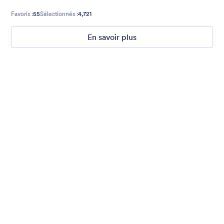
Favoris :
55
Sélectionnés :
4,721
En savoir plus
Hope for Homeless Children
Fund raising form with a homeless child in the background and
a quote from Mathew 19:21 on top.
Favoris :
10
Sélectionnés :
473