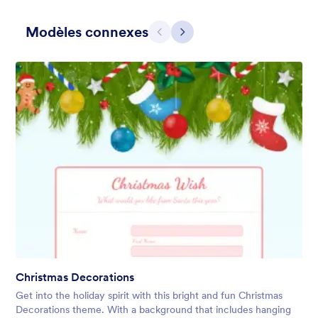
Modèles connexes
Précédent
Suivant
Holiday Gift
Form theme for Holidays season. Christmas Holiday decorations
with fushcia pendants. Lucinda Grande font family.
Favoris :
4
Sélectionnés :
97
Christmas Decorations
En savoir plus
Get into the holiday spirit with this bright and fun Christmas
Decorations theme. With a background that includes hanging