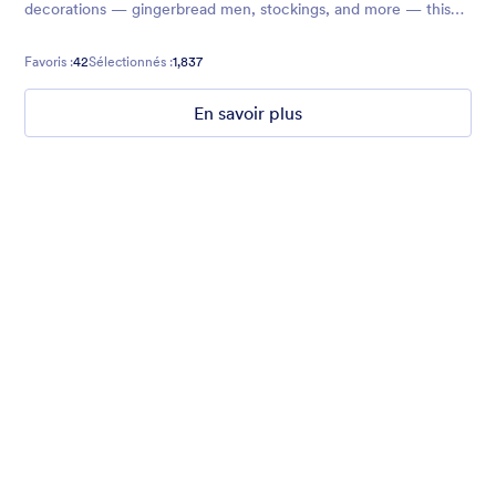
decorations — gingerbread men, stockings, and more — this
theme is great for Christmas wish lists!
Favoris :
42
Sélectionnés :
1,837
En savoir plus
Winter Wonderland
Winter Wonderland Theme is a magical gift-wrapped theme for
any winter or christmas occasion complete with animated
snow!
Favoris :
5
Sélectionnés :
160