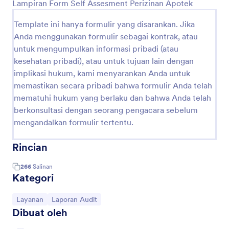
Lampiran Form Self Assesment Perizinan Apotek
Template ini hanya formulir yang disarankan. Jika
Anda menggunakan formulir sebagai kontrak, atau
untuk mengumpulkan informasi pribadi (atau
kesehatan pribadi), atau untuk tujuan lain dengan
implikasi hukum, kami menyarankan Anda untuk
memastikan secara pribadi bahwa formulir Anda telah
mematuhi hukum yang berlaku dan bahwa Anda telah
berkonsultasi dengan seorang pengacara sebelum
mengandalkan formulir tertentu.
Rincian
266
Salinan
Kategori
Buka Kategori:
Buka Kategori:
Layanan
Laporan Audit
Dibuat oleh