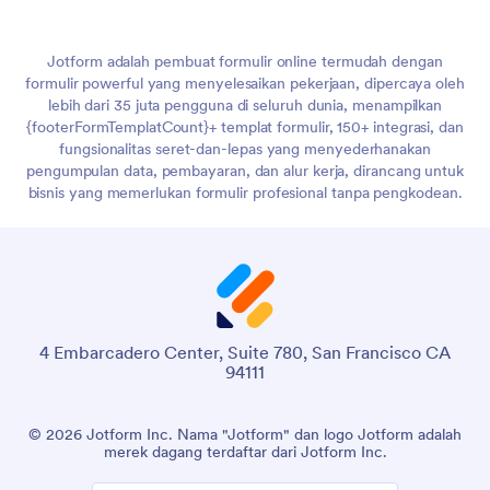
Jotform adalah pembuat formulir online termudah dengan
formulir powerful yang menyelesaikan pekerjaan, dipercaya oleh
lebih dari 35 juta pengguna di seluruh dunia, menampilkan
{footerFormTemplatCount}+ templat formulir, 150+ integrasi, dan
fungsionalitas seret-dan-lepas yang menyederhanakan
pengumpulan data, pembayaran, dan alur kerja, dirancang untuk
bisnis yang memerlukan formulir profesional tanpa pengkodean.
4 Embarcadero Center, Suite 780, San Francisco CA
94111
© 2026 Jotform Inc. Nama "Jotform" dan logo Jotform adalah
merek dagang terdaftar dari Jotform Inc.