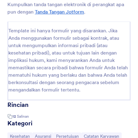
Kumpulkan tanda tangan elektronik di perangkat apa
pun dengan
Tanda Tangan Jotform
.
Template ini hanya formulir yang disarankan. Jika
Anda menggunakan formulir sebagai kontrak, atau
untuk mengumpulkan informasi pribadi (atau
kesehatan pribadi), atau untuk tujuan lain dengan
implikasi hukum, kami menyarankan Anda untuk
memastikan secara pribadi bahwa formulir Anda telah
mematuhi hukum yang berlaku dan bahwa Anda telah
berkonsultasi dengan seorang pengacara sebelum
mengandalkan formulir tertentu.
Rincian
12
Salinan
Kategori
Buka Kategori:
Buka Kategori:
Buka Kategori:
Buka Kategori:
Kesehatan
Asuransi
Persetujuan
Catatan Karyawan