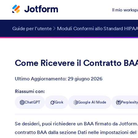
Il mio worksp
Guide per l'utente
Moduli Conformi allo Standard HIPA
Come Ricevere il Contratto BAA
Ultimo Aggiornamento:
29 giugno 2026
Post ID
Riassumi con:
ChatGPT
Grok
Google AI Mode
Perplexit
Se desideri, puoi richiedere un BAA firmato da Jotform. 
contratto BAA dalla sezione Dati nelle impostazioni del