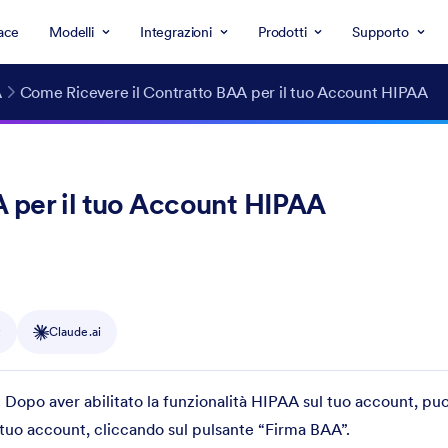
ace
Modelli
Integrazioni
Prodotti
Supporto
A
Come Ricevere il Contratto BAA per il tuo Account HIPAA
 per il tuo Account HIPAA
y
Claude.ai
Dopo aver abilitato la funzionalità HIPAA sul tuo account, puo
 tuo account, cliccando sul pulsante “Firma BAA”.