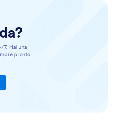
nda?
4/7. Hai una
empre pronto