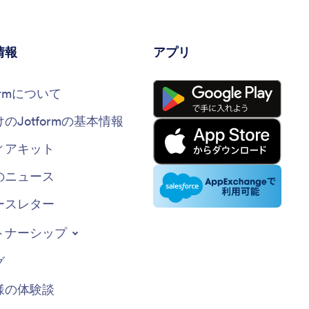
情報
アプリ
formについて
けのJotformの基本情報
ィアキット
のニュース
ースレター
トナーシップ
グ
様の体験談