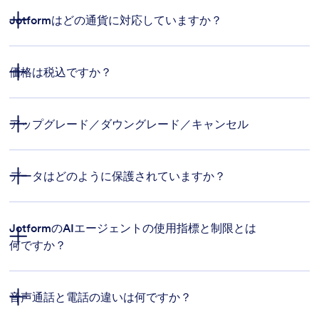
Jotformはどの通貨に対応していますか？
ヘルプガイド
送信制限:
価格は税込ですか？
フォームの閲覧制限:
アップグレード／ダウングレード／キャンセル
フォームの閲覧制限
サポートまでご連絡
データはどのように保護されていますか？
フォームフィールドの制限:
JotformのAIエージェントの使用指標と制限とは
何ですか？
支払い送信の制限
音声通話と電話の違いは何ですか？
Jotformのセキュリティページ