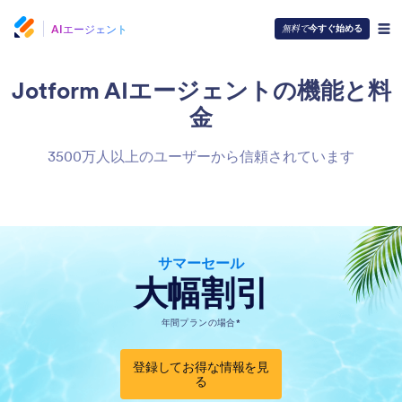
AIエージェント
無料で
今すぐ始める
Jotform AIエージェントの
機能と料
金
3500万人以上のユーザーから信頼されています
サマーセール
大幅割引
年間プランの場合*
登録してお得な情報を見
る