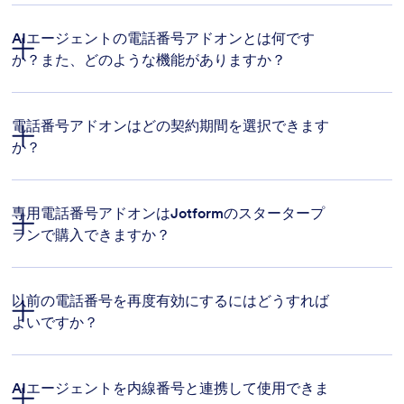
AIエージェントの電話番号アドオンとは何です
ガイド
か？また、どのような機能がありますか？
署名済みドキュメントの上限:
電話番号アドオンはどの契約期間を選択できます
投稿の総ストレージ
か？
アップロードスペース:
専用電話番号アドオンはJotformのスタータープ
ランで購入できますか？
以前の電話番号を再度有効にするにはどうすれば
よいですか？
HIPAAコンプライアンス機能:
AIエージェントを内線番号と連携して使用できま