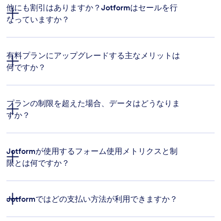
他にも割引はありますか？Jotformはセールを行
なっていますか？
非
いくつかの割引
営利団体向け割引
教育機関向け割引
有料プランにアップグレードする主なメリットは
何ですか？
上
プランの制限を超えた場合、データはどうなりま
限が引き上げられ
すか？
多くのデータを収集
Jotformが使用するフォーム使用メトリクスと制
限とは何ですか？
フォームの上限:
Jotformではどの支払い方法が利用できますか？
使用制限: