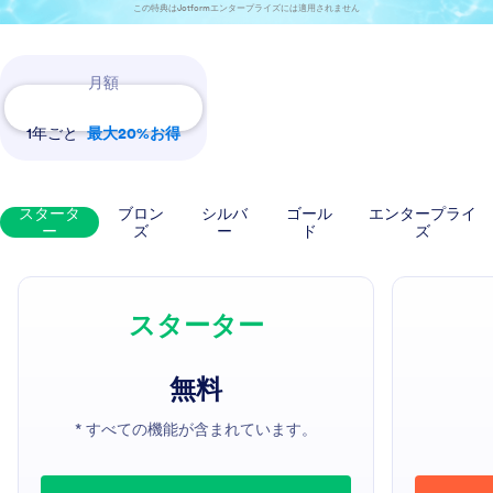
この特典はJotformエンタープライズには適用されません
Payment Periods
月額
1年ごと
最大20%お得
スタータ
ブロン
シルバ
ゴール
エンタープライ
ー
ズ
ー
ド
ズ
スターター
無料
* すべての機能が含まれています。