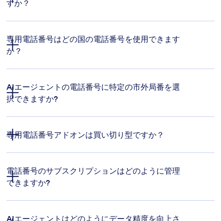
すか？
ゴールドプランおよびエンタープライズプランでのみ
Jotformブランディング：
専用電話番号はどの国の電話番号を使用できます
か？
AIエージェントの電話番号に特定の市外局番を選
択できますか?
専用電話番号アドオンは買い切り型ですか？
電話番号のサブスクリプションはどのように管理
できますか?
AIエージェントはどのようにデータ精度を向上さ