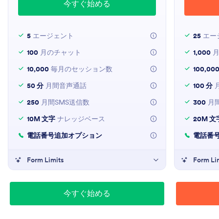
今すぐ始める
5
エージェント
25
エー
100
月のチャット
1,000
月
10,000
毎月のセッション数
100,00
50 分
月間音声通話
100 分
250
月間SMS送信数
300
月間
10M 文字
ナレッジベース
20M 文
電話番号追加オプション
電話番
Form Limits
Form Li
今すぐ始める