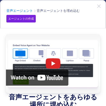
開始
プレゼンテーションエージェント
無料
で
今すぐ試す
カテゴリー
音声エージェント
音声エージェントを埋め込む
エージェントの作成
Voice Agent
AIエージェントは、顧客の問い合わせを理解し、Web通
話でスムーズに応答できます。
すべての機能で検索
機能カテゴリー
カテゴリー
プレゼンテーション エージェント
音声エージェント