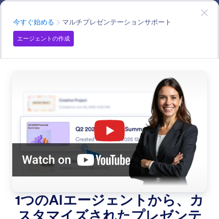
開始
プレゼンテーションエージェント
無料
で
今すぐ試す
カテゴリー
今すぐ始める
マルチプレゼンテーションサポート
エージェントの作成
Get Started
プレゼンテーションエージェントで数分でインタラクテ
ィブなプレゼンテーションを作成。コンテンツをアップ
ロードするだけで、AIが自動的にインタラクティブなプ
レゼンテーションを生成します。
すべての機能で検索
機能カテゴリー
カテゴリー
プレゼンテーション エージェント
今すぐ始める