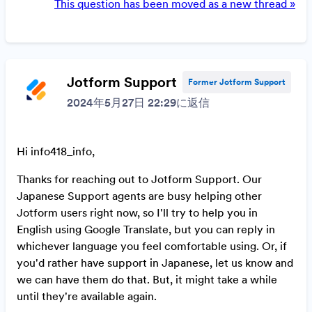
Q
This question has been moved as a new thread »
u
e
s
t
Jotform Support
Former Jotform Support
i
2024年5月27日 22:29に返信
o
n
I
Hi info418_info,
d
:
Thanks for reaching out to Jotform Support. Our
1
Japanese Support agents are busy helping other
5
Jotform users right now, so I'll try to help you in
2
English using Google Translate, but you can reply in
9
whichever language you feel comfortable using. Or, if
5
you'd rather have support in Japanese, let us know and
1
we can have them do that. But, it might take a while
6
until they're available again.
1