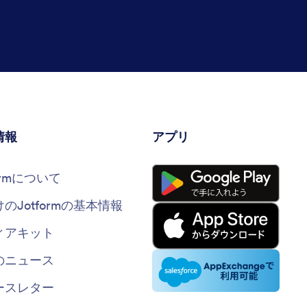
情報
アプリ
formについて
けのJotformの基本情報
ィアキット
のニュース
ースレター