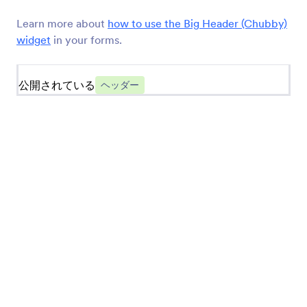
ビッグヘッダー（ラージ）
Learn more about
how to use the Big Header (Chubby)
ストアに大きなヘッダーを追加できます
widget
in your forms.
名言
公開されている
ヘッダー
ストアに引用文を追加できます
ビッグヘッダー（コミック）
ストアにコミックブック風の見出しを追加
Viddler
Viddlerの動画をストアに埋め込む
ビッグヘッダー（スポーツ）
ストアにスポーツテーマのヘッダーを追加