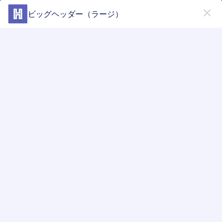
開始
ビッグヘッダー（ラージ）
ストアビルダー
無料で
今すぐ始める
Form Widgets Categories
Store Widgets
ヘッダー
ヘッダー
10 のウィジェット
最新
人気