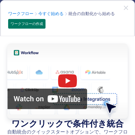
開始
ワークフロー
Build Now
—
It’s Free!
カテゴリー
ワークフロー
今すぐ始める
統合の自動化から始める
ワークフローの作成
Get Started
最初のワークフローを構築するすべての方法をご覧くだ
さい。
すべての機能で検索
機能カテゴリー
カテゴリー
ワークフロー
今すぐ始める