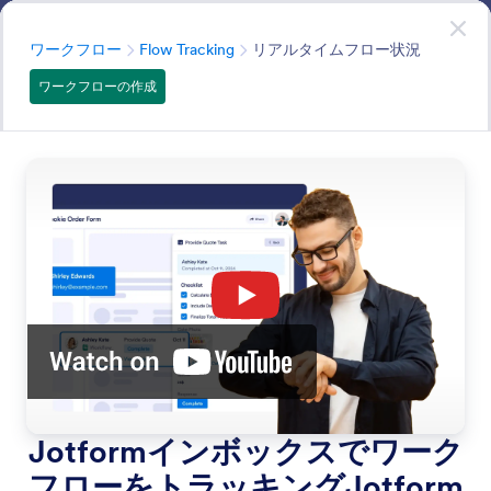
開始
ワークフロー
Build Now
—
It’s Free!
カテゴリー
ワークフロー
Flow Tracking
リアルタイムフロー状況
ワークフローの作成
Flow Tracking
Get full visibility into your workflows with real-time
tracking and activity logs. Monitor each step, spot
bottlenecks, and review past actions with a clear audit
trail.
すべての機能で検索
機能カテゴリー
カテゴリー
ワークフロー
Flow Tracking