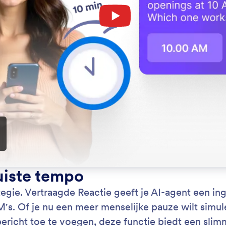
: Reply to DMs
Lees meer
ren op DM's
An
 automatisch op privéberichten op Instagram met
Je 
antwoorden die op je merk zijn afgestemd. Op deze
rea
kun je reacties 24/7 beantwoorden om de
hou
vredenheid te verbeteren.
Dit