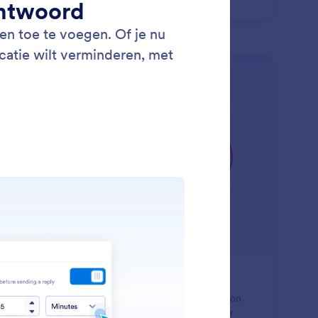
luit bij je strategie.
: Automatic Pause
Lees meer
tomatisch pauzeren
t je AI-agent opzij stappen wanneer een echt persoon
lneemt aan de chat. Automatische Pauze zorgt voor