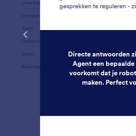
Livechat
1
Functies
Integraties
7
Functies
Tools
16
Functies
Ondersteuning via meerdere kanalen
9
Functies
Delen
2
Functies
Beveiliging
4
Functies
React
Pas aan 
doordac
te stell