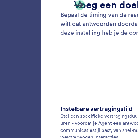
Vertr
Voeg ee
AI. Met