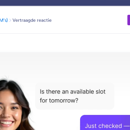
Voordelen
Functies
Templates
Toepassing
Categorie
M's)
Vertraagde reactie
Direct Messages (DMs)
eheer privéberichten op Instagram met door AI onders
r kun je direct vragen beantwoorden, klantenservice b
or 24/7 berichten te sturen die op je merkidentiteit z
uncties
Categorie
assistent
Privéberichten (DM's)