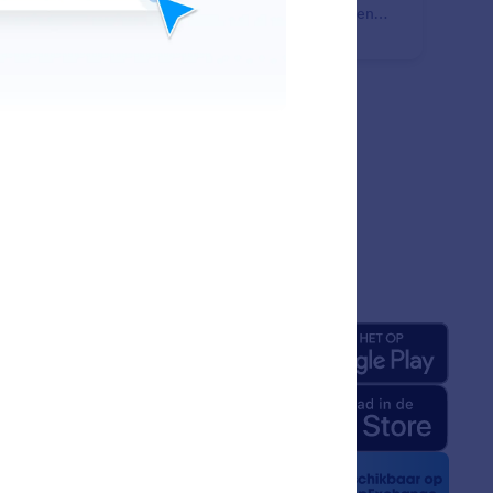
pele, ononderbroken gesprekken door AI-antwoorden
uur te pauzeren na een bericht van een mens.
jf
Apps
ons
rm-feiten voor AI
kit
t nieuws