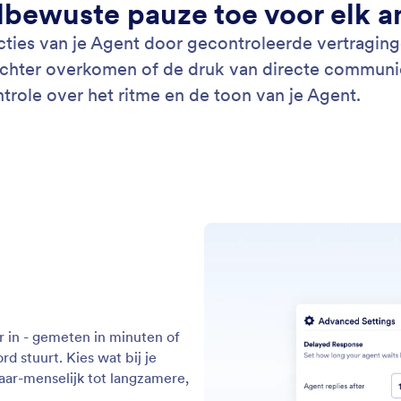
aans
: Delayed Response
Lees meer
aagde reactie
Au
n natuurlijke pauze toe aan de antwoorden van uw
Laa
 Vertraagde Respons kan uw Agent wachten
dee