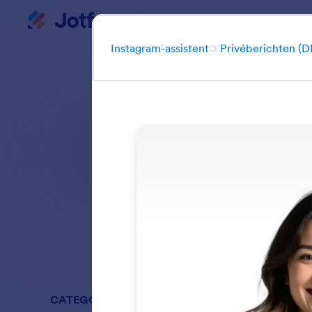
Instagram-assistent
Begin dialoogvenster
Instagram-assistent
Privéberichten (D
Automatiseer en b
Op deze manie
verzamelen do
Zoeken in alle f
CATEGORIEËN
Instagram-