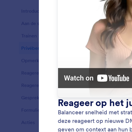
Introductie
15
Aan de slag
5
Functies
Trainen
6
Functies
Privéberichten (DM's)
6
Functies
Opmerkingen
5
Functies
Reageren op story's
4
Functies
Reageren op vermeldingen
4
Functies
Gesprekken
4
Reage
Functies
Reageer
Formulieren
2
Functies
snelle 
manier 
Acties
4
Functies
klantte