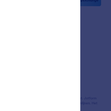
sbrieven
ers
verhalen
Jotform door meer dan 35 miljoen gebruikers gebruikt. Jotform
, betalingen te accepteren en workflows te stroomlijnen. Het