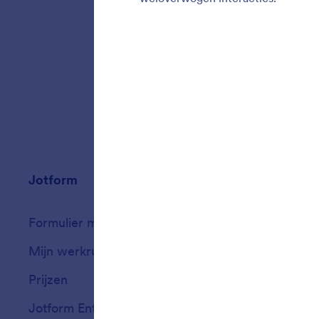
voordat
doordac
onderste
Jotform
Marktplaats
Formulier maken
Templates
Mijn werkruimte
Formulierthema'
Prijzen
Formulierwidget
Jotform Enterprise
Integraties