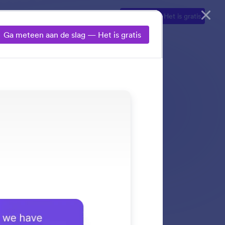
Ontdekken
Demo
Prijzen
Begin nu
— Het is gratis
Ga meteen aan de slag — Het is gratis
teunde antwoorden.
ieden en leads
ijn afgestemd.