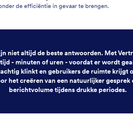
ond
beh
: Response Hours
Lees meer
ie-uren
Aa
wanneer je AI Agent reageert. Lever tijdige,
Kie
hte ondersteuning door specifieke reactie-uren in
aan
en die aansluiten bij de beschikbaarheid van je merk.
of 