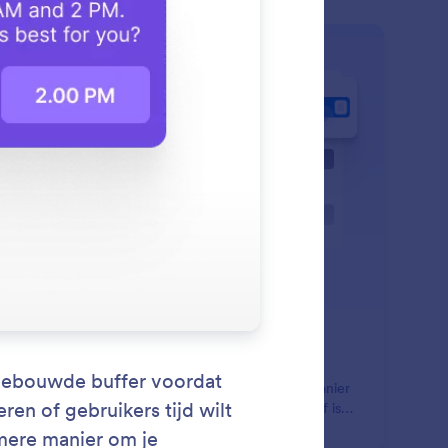
: Pause/Resume Replies
Lees meer
twoorden pauzeren/hervatten
kunt de antwoorden van je AI-assistent op DM's en
cties eenvoudig pauzeren of hervatten. Op deze manier
d je controle over wanneer de automatisering actief is.
 zorgt ervoor dat je tijdelijke campagnes, gevoelige