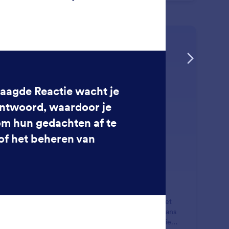
erwerpen of persoonlijke interacties volledig kunt
eren.
: Follower Count
Lees meer
ntal volgers
s wie je AI Agent antwoord geeft. Met filters voor het
tal volgers kun je je richten op influencers, trouwe fans
profielen met een hoge waarde - zodat elke interactie