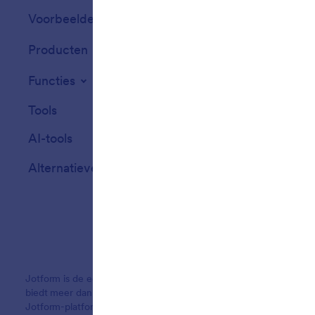
Voorbeelden
Widgets voor we
Producten
Functies
Tools
AI-tools
Alternatieven
Jotform is de eenvoudigste online formulierbouwer en biedt krac
biedt meer dan 20,000 formuliertemplates, meer dan 150 integra
Jotform-platform is speciaal ontworpen voor bedrijven die profes