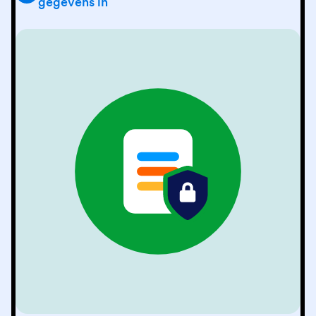
gegevens in
Jotform heeft de Higher Education Community Vendor
Assessment Toolkit, ook bekend als HECVAT, gebruikt om
ons Enterprise-product te beoordelen en de beveiliging
en veiligheid van onze partners in het hoger onderwijs te
waarborgen.
Lees meer