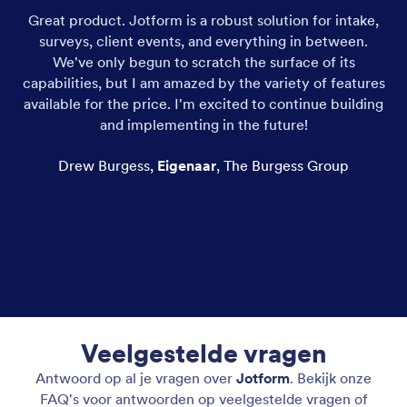
Great product. Jotform is a robust solution for intake,
Ge
surveys, client events, and everything in between.
f
We've only begun to scratch the surface of its
capabilities, but I am amazed by the variety of features
bi
available for the price. I'm excited to continue building
ve
and implementing in the future!
Drew Burgess
,
Eigenaar
,
The Burgess Group
ev
s
Ca
Veelgestelde vragen
Antwoord op al je vragen over
Jotform
. Bekijk onze
FAQ's voor antwoorden op veelgestelde vragen of