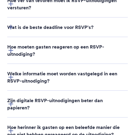
Hoe ver van tevoren moet ik RSVP-uitnodigingen
versturen?
Wat is de beste deadline voor RSVP's?
Hoe moeten gasten reageren op een RSVP-
uitnodiging?
Welke informatie moet worden vastgelegd in een
RSVP-uitnodiging?
Zijn digitale RSVP-uitnodigingen beter dan
papieren?
Plus‑one names
Meal preferences or dietary restrictions
Hoe herinner ik gasten op een beleefde manier die
nog niet hebben gereageerd op de uitnodiging?