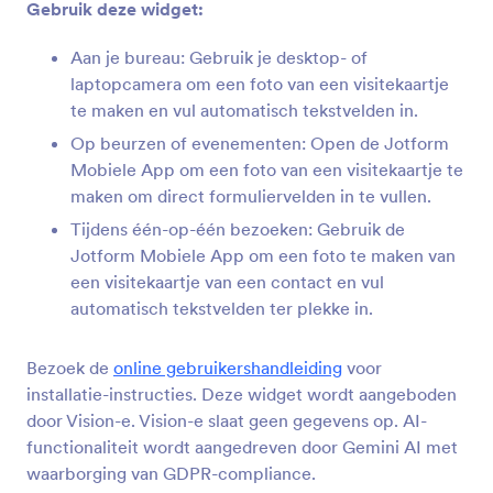
Gebruik deze widget:
afbeeldingen die naar uw formulier zijn geüpload
Aan je bureau: Gebruik je desktop- of
laptopcamera om een foto van een visitekaartje
Keuzes Afbeelding
te maken en vul automatisch tekstvelden in.
Laat gebruikers vragen beantwoorden met
afbeeldingen
Op beurzen of evenementen: Open de Jotform
Mobiele App om een foto van een visitekaartje te
maken om direct formuliervelden in te vullen.
Afbeelding Kiezer
Tijdens één-op-één bezoeken: Gebruik de
Laat gebruikers afbeeldingen op uw formulieren
Jotform Mobiele App om een foto te maken van
selecteren
een visitekaartje van een contact en vul
automatisch tekstvelden ter plekke in.
QR Code Lezer
Laat gebruikers QR-codes scannen via je
Bezoek de
online gebruikershandleiding
voor
formulier
installatie-instructies. Deze widget wordt aangeboden
door Vision-e. Vision-e slaat geen gegevens op. AI-
functionaliteit wordt aangedreven door Gemini AI met
Foto Galerij
waarborging van GDPR-compliance.
Voeg een fotogalerij toe