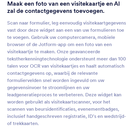
Configureerbare Lijst
Maak een foto van een visitekaartje en AI
Voeg een lijst met meerdere formuliervelden toe
zal de contactgegevens toevoegen.
aan uw formulier
Scan naar formulier, leg eenvoudig visitekaartgegevens
vast door deze widget aan een van uw formulieren toe
Foto Maken
te voegen. Gebruik uw computercamera, mobiele
Laat gebruikers foto's rechtstreeks op uw
browser of de Jotform-app om een foto van een
formulier maken
visitekaartje te maken. Onze geavanceerde
tekstherkenningtechnologie ondersteunt meer dan 100
talen voor OCR van visitekaartjes en haalt automatisch
PDF insluiten
contactgegevens op, waarbij de relevante
Embed en en toon pdf-bestanden op je formulier
formuliervelden snel worden ingevuld om uw
gegevensinvoer te stroomlijnen en uw
leadgeneratieproces te verbeteren. Deze widget kan
Afbeeldingenslider
worden gebruikt als visitekaartscanner, voor het
Voeg een diapresentatie toe aan uw formulier
scannen van beursidentificaties, evenementbadges,
inclusief handgeschreven registratie, ID's en wedstrijd-
of trekkaarten.
Voorbeeld Afbeelding
Laat gebruikers een voorbeeld bekijken van