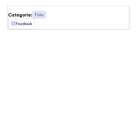
Categorie:
Foto
Barcode Scanner
Feedback
Gebruikers barcodes laten scannen via je
formulier
Dynamische QR Code
Voeg een dynamische QR-code toe aan je
formulier
Afbeelding Annoteren
Voeg opties voor annoteren toe aan je
afbeeldingen
Cool Caption
Voeg een aantrekkelijk bijschrift toe aan je